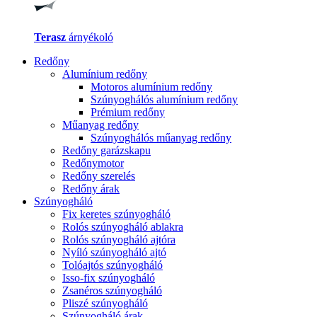
Terasz
árnyékoló
Redőny
Alumínium redőny
Motoros alumínium redőny
Szúnyoghálós alumínium redőny
Prémium redőny
Műanyag redőny
Szúnyoghálós műanyag redőny
Redőny garázskapu
Redőnymotor
Redőny szerelés
Redőny árak
Szúnyogháló
Fix keretes szúnyogháló
Rolós szúnyogháló ablakra
Rolós szúnyogháló ajtóra
Nyíló szúnyogháló ajtó
Tolóajtós szúnyogháló
Isso-fix szúnyogháló
Zsanéros szúnyogháló
Pliszé szúnyogháló
Szúnyogháló árak