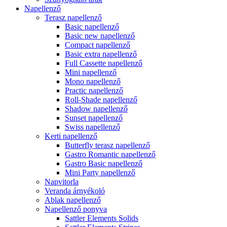
Napellenző
Terasz napellenző
Basic napellenző
Basic new napellenző
Compact napellenző
Basic extra napellenző
Full Cassette napellenző
Mini napellenző
Mono napellenző
Practic napellenző
Roll-Shade napellenző
Shadow napellenző
Sunset napellenző
Swiss napellenző
Kerti napellenző
Butterfly terasz napellenző
Gastro Romantic napellenző
Gastro Basic napellenző
Mini Party napellenző
Napvitorla
Veranda árnyékoló
Ablak napellenző
Napellenző ponyva
Sattler Elements Solids