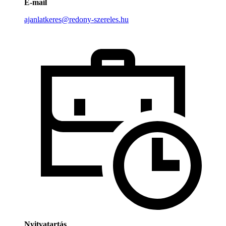
E-mail
ajanlatkeres@redony-szereles.hu
Nyitvatartás