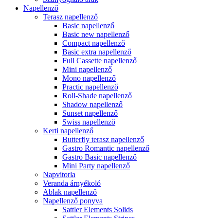
Napellenző
Terasz napellenző
Basic napellenző
Basic new napellenző
Compact napellenző
Basic extra napellenző
Full Cassette napellenző
Mini napellenző
Mono napellenző
Practic napellenző
Roll-Shade napellenző
Shadow napellenző
Sunset napellenző
Swiss napellenző
Kerti napellenző
Butterfly terasz napellenző
Gastro Romantic napellenző
Gastro Basic napellenző
Mini Party napellenző
Napvitorla
Veranda árnyékoló
Ablak napellenző
Napellenző ponyva
Sattler Elements Solids