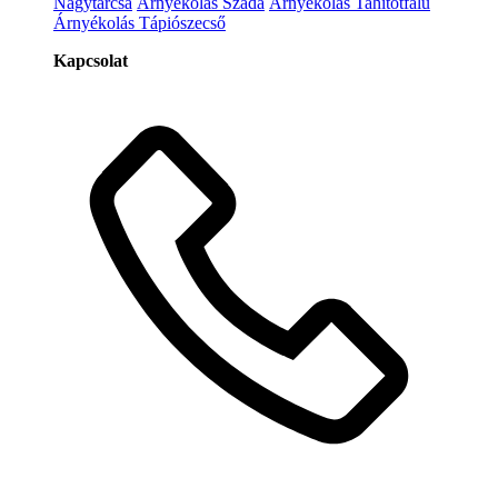
Nagytarcsa
Árnyékolás Szada
Árnyékolás Tahitótfalu
Árnyékolás Tápiószecső
Kapcsolat