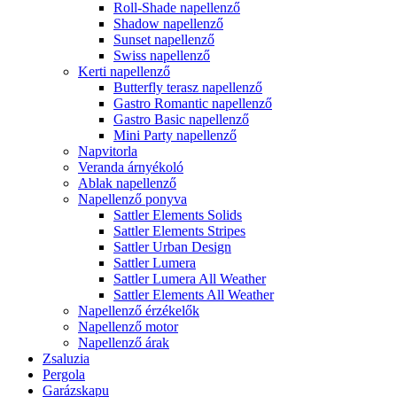
Roll-Shade napellenző
Shadow napellenző
Sunset napellenző
Swiss napellenző
Kerti napellenző
Butterfly terasz napellenző
Gastro Romantic napellenző
Gastro Basic napellenző
Mini Party napellenző
Napvitorla
Veranda árnyékoló
Ablak napellenző
Napellenző ponyva
Sattler Elements Solids
Sattler Elements Stripes
Sattler Urban Design
Sattler Lumera
Sattler Lumera All Weather
Sattler Elements All Weather
Napellenző érzékelők
Napellenző motor
Napellenző árak
Zsaluzia
Pergola
Garázskapu