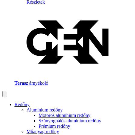
Részletek
Terasz
árnyékoló
Redőny
Alumínium redőny
Motoros alumínium redőny
Szúnyoghálós alumínium redőny
Prémium redőny
Műanyag redőny