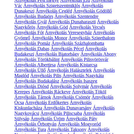
Árnyékolás Pest megye
Árnyékolás Érd
Árnyékolás
Vác
Árnyékolás Szigetszentmiklós
Árnyékolás
Dunakeszi
Árnyékolás Cegléd
Árnyékolás Gödöllő
Árnyékolás Budaörs
Árnyékolás Szentendre
Árnyékolás Gyál
Árnyékolás Dunaharaszti
Árnyékolás
Nagykőrös
Árnyékolás Göd
Árnyékolás Vecsés
Árnyékolás Fót
Árnyékolás Veresegyház
Árnyékolás
Gyömrő
Árnyékolás Monor
Árnyékolás Szigethalom
Árnyékolás Pomáz
Árnyékolás Százhalombatta
Árnyékolás Dabas
Árnyékolás Pécel
Árnyékolás
Budakeszi
Árnyékolás Biatorbágy
Árnyékolás Abony
Árnyékolás Törökbálint
Árnyékolás Pilisvörösvár
Árnyékolás Albertirsa
Árnyékolás Kistarcsa
Árnyékolás Üllő
Árnyékolás Halásztelek
Árnyékolás
Maglód
Árnyékolás Pilis
Árnyékolás Nagykáta
Árnyékolás Budakalász
Árnyékolás Isaszeg
Árnyékolás Diósd
Árnyékolás Solymár
Árnyékolás
Kerepes
Árnyékolás Ráckeve
Árnyékolás Tököl
Árnyékolás Tárnok
Árnyékolás Csömör
Árnyékolás
Ócsa
Árnyékolás Erdőkertes
Árnyékolás
Kiskunlacháza
Árnyékolás Dunavarsány
Árnyékolás
Nagykovácsi
Árnyékolás Piliscsaba
Árnyékolás
Sülysáp
Árnyékolás Üröm
Árnyékolás Páty
Árnyékolás Őrbottyán
Árnyékolás Mogyoród
Árnyékolás Tura
Árnyékolás Taksony
Árnyékolás