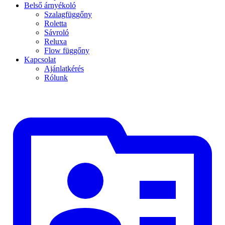
Belső árnyékoló
Szalagfüggőny
Roletta
Sávroló
Reluxa
Flow függőny
Kapcsolat
Ajánlatkérés
Rólunk