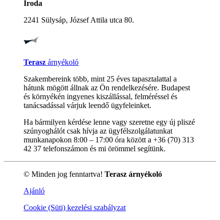
Iroda
2241 Sülysáp, József Attila utca 80.
Terasz
árnyékoló
Szakembereink több, mint 25 éves tapasztalattal a
hátunk mögött állnak az Ön rendelkezésére. Budapest
és környékén ingyenes kiszállással, felméréssel és
tanácsadással várjuk leendő ügyfeleinket.
Ha bármilyen kérdése lenne vagy szeretne egy új pliszé
szúnyoghálót csak hívja az ügyfélszolgálatunkat
munkanapokon 8:00 – 17:00 óra között a +36 (70) 313
42 37 telefonszámon és mi örömmel segítünk.
© Minden jog fenntartva!
Terasz árnyékoló
Ajánló
Cookie (Süti) kezelési szabályzat