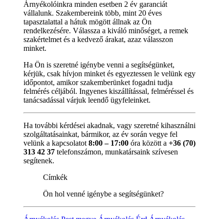
Árnyékolóinkra minden esetben 2 év garanciát
vállalunk. Szakembereink több, mint 20 éves
tapasztalattal a hátuk mögött állnak az Ön
rendelkezésére. Válassza a kiváló minőséget, a remek
szakértelmet és a kedvező árakat, azaz válasszon
minket.
Ha Ön is szeretné igénybe venni a segítségünket,
kérjük, csak hívjon minket és egyeztessen le velünk egy
időpontot, amikor szakemberünket fogadni tudja
felmérés céljából. Ingyenes kiszállítással, felméréssel és
tanácsadással várjuk leendő ügyfeleinket.
Ha további kérdései akadnak, vagy szeretné kihasználni
szolgáltatásainkat, bármikor, az év során vegye fel
velünk a kapcsolatot
8:00 – 17:00
óra között a
+36 (70)
313 42 37
telefonszámon, munkatársaink szívesen
segítenek.
Címkék
Ön hol venné igénybe a segítségünket?