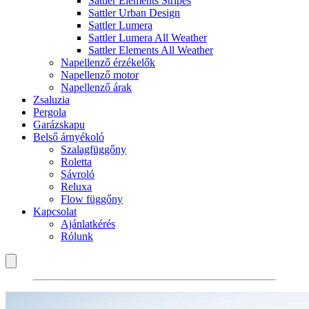
Sattler Elements Stripes
Sattler Urban Design
Sattler Lumera
Sattler Lumera All Weather
Sattler Elements All Weather
Napellenző érzékelők
Napellenző motor
Napellenző árak
Zsaluzia
Pergola
Garázskapu
Belső árnyékoló
Szalagfüggőny
Roletta
Sávroló
Reluxa
Flow függőny
Kapcsolat
Ajánlatkérés
Rólunk