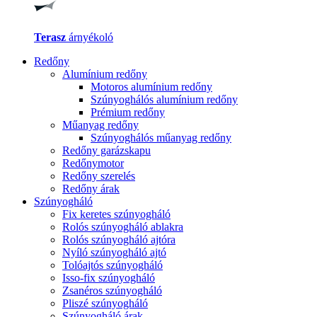
Terasz
árnyékoló
Redőny
Alumínium redőny
Motoros alumínium redőny
Szúnyoghálós alumínium redőny
Prémium redőny
Műanyag redőny
Szúnyoghálós műanyag redőny
Redőny garázskapu
Redőnymotor
Redőny szerelés
Redőny árak
Szúnyogháló
Fix keretes szúnyogháló
Rolós szúnyogháló ablakra
Rolós szúnyogháló ajtóra
Nyíló szúnyogháló ajtó
Tolóajtós szúnyogháló
Isso-fix szúnyogháló
Zsanéros szúnyogháló
Pliszé szúnyogháló
Szúnyogháló árak