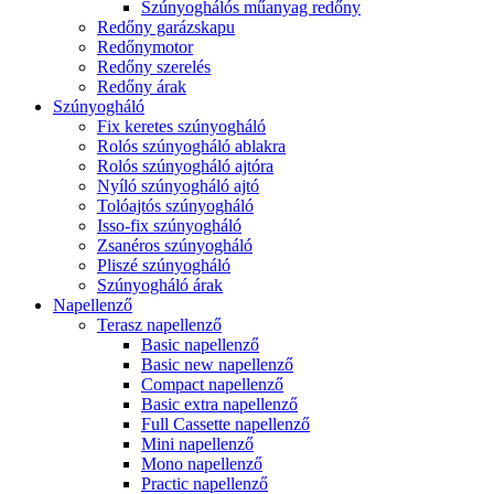
Szúnyoghálós műanyag redőny
Redőny garázskapu
Redőnymotor
Redőny szerelés
Redőny árak
Szúnyogháló
Fix keretes szúnyogháló
Rolós szúnyogháló ablakra
Rolós szúnyogháló ajtóra
Nyíló szúnyogháló ajtó
Tolóajtós szúnyogháló
Isso-fix szúnyogháló
Zsanéros szúnyogháló
Pliszé szúnyogháló
Szúnyogháló árak
Napellenző
Terasz napellenző
Basic napellenző
Basic new napellenző
Compact napellenző
Basic extra napellenző
Full Cassette napellenző
Mini napellenző
Mono napellenző
Practic napellenző