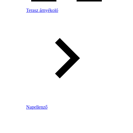
Terasz árnyékoló
Napellenző