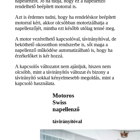
napellenzőt. Jó ha tudja, hogy ez a napellenző
rendelhető beépített motorral is.
Azt is érdemes tudni, hogy ha rendeléskor beépített
motorral kéri, akkor olcsóbban motorizálhatja a
napellenzőjét, mintha ezt később utólag tenné meg.
A motor vezérelhető kapcsolóval, távirányítóval, de
beköthető okosotthon rendszerbe is, sőt maga a
napellenző működése automatizálható is, hogy ha
érzékelőket is kér hozzá.
A kapcsolós változatot nem ajánljuk, hiszen nem
olcsóbb, mint a távirányítós változat és bizony a
távirányító sokkal kényelmesebb megoldás, mint a
kapcsoló használata.
Motoros
Swiss
napellenző
távirányítóval