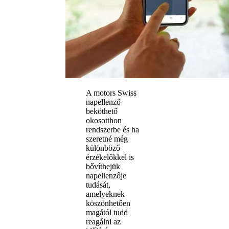
A motors Swiss
napellenző
beköthető
okosotthon
rendszerbe és ha
szeretné még
különböző
érzékelőkkel is
bővíthejük
napellenzője
tudását,
amelyeknek
köszönhetően
magától tudd
reagálni az