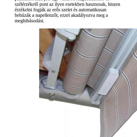
szélérzékelő pont az ilyen esetekben hasznosak, hiszen
érzékelni fogják az erős szelet és automatikusan
behúzák a napellenzőt, ezzel akadályozva meg a
meghibásodást.