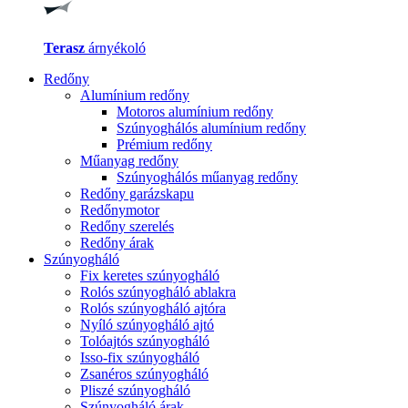
Terasz
árnyékoló
Redőny
Alumínium redőny
Motoros alumínium redőny
Szúnyoghálós alumínium redőny
Prémium redőny
Műanyag redőny
Szúnyoghálós műanyag redőny
Redőny garázskapu
Redőnymotor
Redőny szerelés
Redőny árak
Szúnyogháló
Fix keretes szúnyogháló
Rolós szúnyogháló ablakra
Rolós szúnyogháló ajtóra
Nyíló szúnyogháló ajtó
Tolóajtós szúnyogháló
Isso-fix szúnyogháló
Zsanéros szúnyogháló
Pliszé szúnyogháló
Szúnyogháló árak