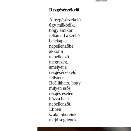
Rezgésérzékelő
A rezgésérzékelő
úgy működik,
hogy amikor
feltámad a szél és
belekap a
napellenzőbe,
akkor a
napellenző
megrezeg,
amelyet a
rezgésérzékelő
felismer.
Beállítható, hogy
milyen erős
rezgés esetén
húzza be a
napellenzőt.
Ebben
szakembereink
majd segítenek.