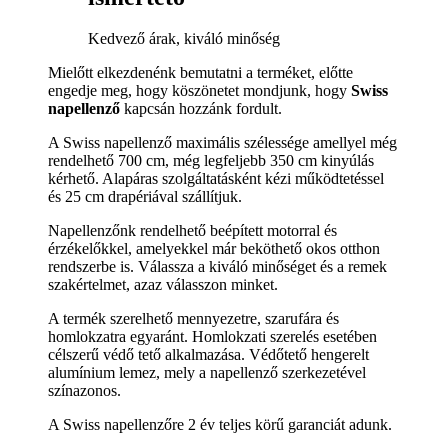
Kedvező árak, kiváló minőség
Mielőtt elkezdenénk bemutatni a terméket, előtte
engedje meg, hogy köszönetet mondjunk, hogy
Swiss
napellenző
kapcsán hozzánk fordult.
A Swiss napellenző maximális szélessége amellyel még
rendelhető 700 cm, még legfeljebb 350 cm kinyúlás
kérhető. Alapáras szolgáltatásként kézi működtetéssel
és 25 cm drapériával szállítjuk.
Napellenzőnk rendelhető beépített motorral és
érzékelőkkel, amelyekkel már beköthető okos otthon
rendszerbe is. Válassza a kiváló minőséget és a remek
szakértelmet, azaz válasszon minket.
A termék szerelhető mennyezetre, szarufára és
homlokzatra egyaránt. Homlokzati szerelés esetében
célszerű védő tető alkalmazása. Védőtető hengerelt
alumínium lemez, mely a napellenző szerkezetével
színazonos.
A Swiss napellenzőre 2 év teljes körű garanciát adunk.