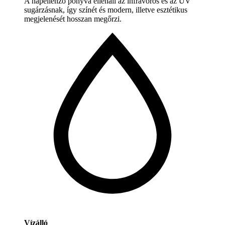
A napellenző ponyva ellenáll az infravörös és az UV
sugárzásnak, így színét és modern, illetve esztétikus
megjelenését hosszan megőrzi.
Vízálló