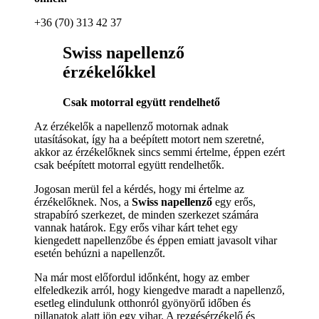
+36 (70) 313 42 37
Swiss napellenző
érzékelőkkel
Csak motorral együtt rendelhető
Az érzékelők a napellenző motornak adnak
utasításokat, így ha a beépített motort nem szeretné,
akkor az érzékelőknek sincs semmi értelme, éppen ezért
csak beépített motorral együtt rendelhetők.
Jogosan merül fel a kérdés, hogy mi értelme az
érzékelőknek. Nos, a
Swiss napellenző
egy erős,
strapabíró szerkezet, de minden szerkezet számára
vannak határok. Egy erős vihar kárt tehet egy
kiengedett napellenzőbe és éppen emiatt javasolt vihar
esetén behúzni a napellenzőt.
Na már most előfordul időnként, hogy az ember
elfeledkezik arról, hogy kiengedve maradt a napellenző,
esetleg elindulunk otthonról gyönyörű időben és
pillanatok alatt jön egy vihar. A rezgésérzékelő és