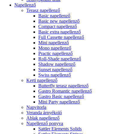
Napellenző
Terasz napellenző
Basic napellenző
Basic new napellenző
Compact napellenző
Basic extra napellenző
Full Cassette napellenző
Mini napellenző
Mono napellenző
Practic napellenző
Roll-Shade napellenző
Shadow napellenző
Sunset napellenző
Swiss napellenző
Kerti napellenző
Butterfly terasz napellenző
Gastro Romantic napellenző
Gastro Basic napellenző
Mini Party napellenző
Napvitorla
Veranda árnyékoló
Ablak napellenző
Napellenző ponyva
Sattler Elements Solids