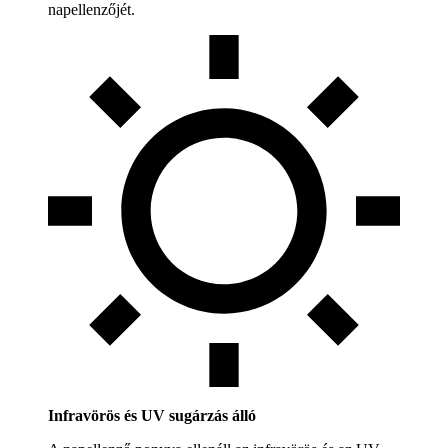
napellenzőjét.
Infravörös és UV sugárzás álló