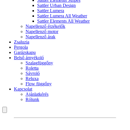
Sattler Elements Stripes
Sattler Urban Design
Sattler Lumera
Sattler Lumera All Weather
Sattler Elements All Weather
Napellenző érzékelők
Napellenző motor
Napellenző árak
Zsaluzia
Pergola
Garázskapu
Belső árnyékoló
Szalagfüggőny
Roletta
Sávroló
Reluxa
Flow függőny
Kapcsolat
Ajánlatkérés
Rólunk