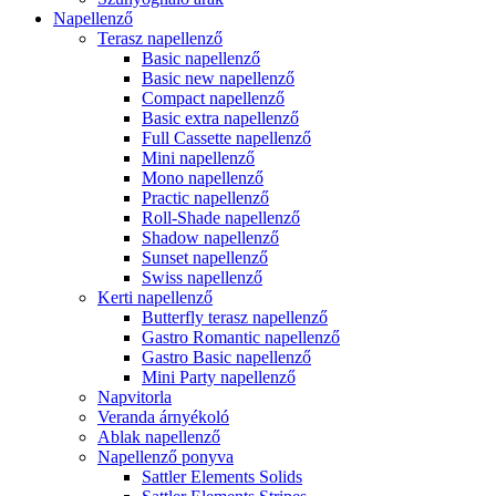
Napellenző
Terasz napellenző
Basic napellenző
Basic new napellenző
Compact napellenző
Basic extra napellenző
Full Cassette napellenző
Mini napellenző
Mono napellenző
Practic napellenző
Roll-Shade napellenző
Shadow napellenző
Sunset napellenző
Swiss napellenző
Kerti napellenző
Butterfly terasz napellenző
Gastro Romantic napellenző
Gastro Basic napellenző
Mini Party napellenző
Napvitorla
Veranda árnyékoló
Ablak napellenző
Napellenző ponyva
Sattler Elements Solids