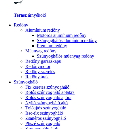
Terasz
árnyékoló
Redőny
Alumínium redőny
Motoros alumínium redőny
Szúnyoghálós alumínium redőny
Prémium redőny
Műanyag redőny
Szúnyoghálós műanyag redőny
Redőny garázskapu
Redőnymotor
Redőny szerelés
Redőny árak
Szúnyogháló
Fix keretes szúnyogháló
Rolós szúnyogháló ablakra
Rolós szúnyogháló ajtóra
Nyíló szúnyogháló ajtó
Tolóajtós szúnyogháló
Isso-fix szúnyogháló
Zsanéros szúnyogháló
Pliszé szúnyogháló
Szúnyogháló árak