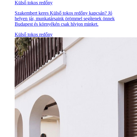
Külső tokos redőny
Szakembert keres Külső tokos redőny kapcsán? Jó
helyen jár, munkatársaink örömmel segítenek önnek
Budapest és környékén csak hívjon minket.
Külső tokos redőny