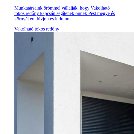
Munkatársaink örömmel vállalják, hogy Vakolható
tokos redőny kapcsán segítenek önnek Pest megye és
környékén, hívjon és indulunk.
Vakolható tokos redőny