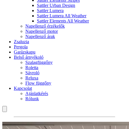
Sattler Elements Stripes
Sattler Urban Design
Sattler Lumera
Sattler Lumera All Weather
Sattler Elements All Weather
Napellenző érzékelők
Napellenző motor
Napellenző árak
Zsaluzia
Pergola
Garázskapu
Belső árnyékoló
Szalagfüggőny
Roletta
Sávroló
Reluxa
Flow függőny
Kapcsolat
Ajánlatkérés
Rólunk