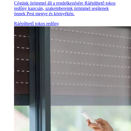
Cégünk örömmel áll a rendelkezésére Ráépíthető tokos
redőny kapcsán, szakembereink örömmel segítenek
önnek Pest megye és környékén.
Ráépíthető tokos redőny