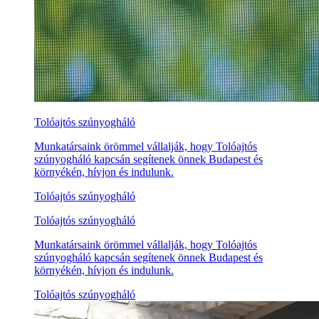
Tolóajtós szúnyogháló
Munkatársaink örömmel vállalják, hogy Tolóajtós
szúnyogháló kapcsán segítenek önnek Budapest és
környékén, hívjon és indulunk.
Tolóajtós szúnyogháló
Tolóajtós szúnyogháló
Munkatársaink örömmel vállalják, hogy Tolóajtós
szúnyogháló kapcsán segítenek önnek Budapest és
környékén, hívjon és indulunk.
Tolóajtós szúnyogháló