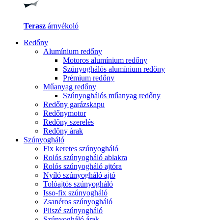
Terasz
árnyékoló
Redőny
Alumínium redőny
Motoros alumínium redőny
Szúnyoghálós alumínium redőny
Prémium redőny
Műanyag redőny
Szúnyoghálós műanyag redőny
Redőny garázskapu
Redőnymotor
Redőny szerelés
Redőny árak
Szúnyogháló
Fix keretes szúnyogháló
Rolós szúnyogháló ablakra
Rolós szúnyogháló ajtóra
Nyíló szúnyogháló ajtó
Tolóajtós szúnyogháló
Isso-fix szúnyogháló
Zsanéros szúnyogháló
Pliszé szúnyogháló
Szúnyogháló árak