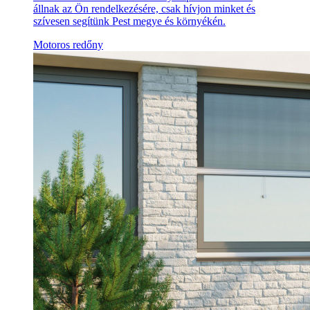
állnak az Ön rendelkezésére, csak hívjon minket és
szívesen segítünk Pest megye és környékén.
Motoros redőny