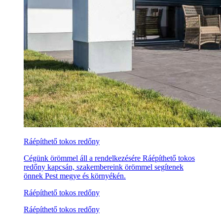
Ráépíthető tokos redőny
Cégünk örömmel áll a rendelkezésére Ráépíthető tokos
redőny kapcsán, szakembereink örömmel segítenek
önnek Pest megye és környékén.
Ráépíthető tokos redőny
Ráépíthető tokos redőny