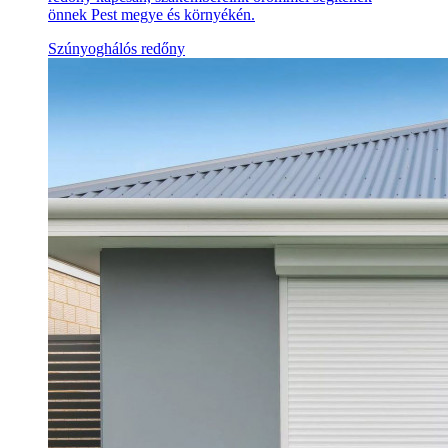
önnek Pest megye és környékén.
Szúnyoghálós redőny