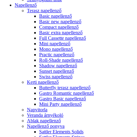
Napellenző
Terasz napellenző
Basic napellenző
Basic new napellenző
Compact napellenző
Basic extra napellenző
Full Cassette napellenző
Mini napellenző
Mono napellenző
Practic napellenző
Roll-Shade napellenző
Shadow napellenző
Sunset napellenző
Swiss napellenző
Kerti napellenző
Butterfly terasz napellenző
Gastro Romantic napellenző
Gastro Basic napellenző
Mini Party napellenző
Napvitorla
Veranda árnyékoló
Ablak napellenző
Napellenző ponyva
Sattler Elements Solids