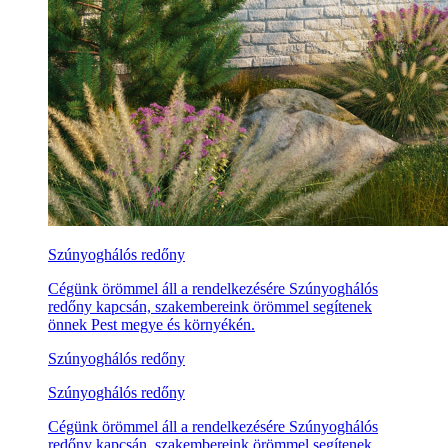
Szúnyoghálós redőny
Cégünk örömmel áll a rendelkezésére Szúnyoghálós
redőny kapcsán, szakembereink örömmel segítenek
önnek Pest megye és környékén.
Szúnyoghálós redőny
Szúnyoghálós redőny
Cégünk örömmel áll a rendelkezésére Szúnyoghálós
redőny kapcsán, szakembereink örömmel segítenek