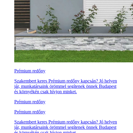
Prémium redőny
Szakembert keres Prémium redőny kapcsán? Jó helyen
jár, munkatársaink örömmel segítenek önnek Budapest
és környékén csak hívjon minket.
Prémium redőny
Prémium redőny
Szakembert keres Prémium redőny kapcsán? Jó helyen
jár, munkatársaink örömmel segítenek önnek Budapest
és környékén csak hívjon minket.