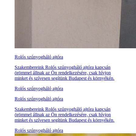
Rolós szúnyogháló ajtóra
Szakembereink Rolós szúnyogháló ajtóra kapcsán
örömmel állnak az Ön rendelkezésére, csak hívjon
minket és szívesen segítünk Budapest és környékén.
Rolós szúnyogháló ajtóra
Rolós szúnyogháló ajtóra
Szakembereink Rolós szúnyogháló ajtóra kapcsán
örömmel állnak az Ön rendelkezésére, csak hívjon
minket és szívesen segítünk Budapest és környékén.
Rolós szúnyogháló ajtóra