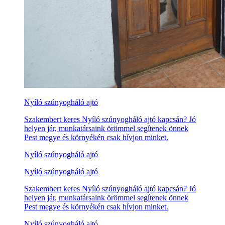
Nyíló szúnyogháló ajtó
Szakembert keres Nyíló szúnyogháló ajtó kapcsán? Jó
helyen jár, munkatársaink örömmel segítenek önnek
Pest megye és környékén csak hívjon minket.
Nyíló szúnyogháló ajtó
Nyíló szúnyogháló ajtó
Szakembert keres Nyíló szúnyogháló ajtó kapcsán? Jó
helyen jár, munkatársaink örömmel segítenek önnek
Pest megye és környékén csak hívjon minket.
Nyíló szúnyogháló ajtó