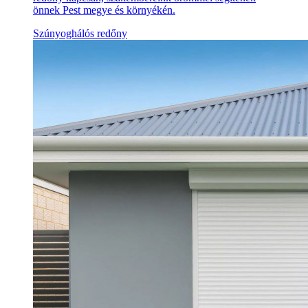
önnek Pest megye és környékén.
Szúnyoghálós redőny