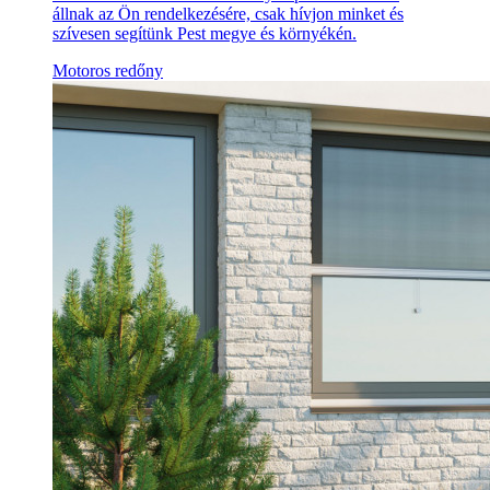
állnak az Ön rendelkezésére, csak hívjon minket és
szívesen segítünk Pest megye és környékén.
Motoros redőny