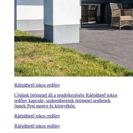
Ráépíthető tokos redőny
Cégünk örömmel áll a rendelkezésére Ráépíthető tokos
redőny kapcsán, szakembereink örömmel segítenek
önnek Pest megye és környékén.
Ráépíthető tokos redőny
Ráépíthető tokos redőny