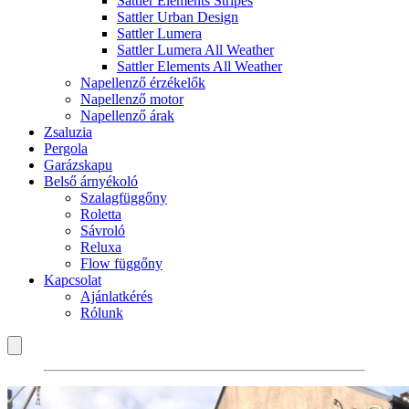
Sattler Elements Stripes
Sattler Urban Design
Sattler Lumera
Sattler Lumera All Weather
Sattler Elements All Weather
Napellenző érzékelők
Napellenző motor
Napellenző árak
Zsaluzia
Pergola
Garázskapu
Belső árnyékoló
Szalagfüggőny
Roletta
Sávroló
Reluxa
Flow függőny
Kapcsolat
Ajánlatkérés
Rólunk