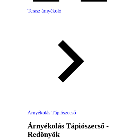
Terasz árnyékoló
Árnyékolás Tápiószecső
Árnyékolás Tápiószecső -
Redönyök