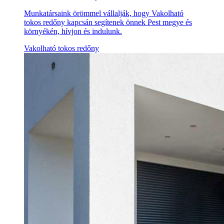
Munkatársaink örömmel vállalják, hogy Vakolható
tokos redőny kapcsán segítenek önnek Pest megye és
környékén, hívjon és indulunk.
Vakolható tokos redőny