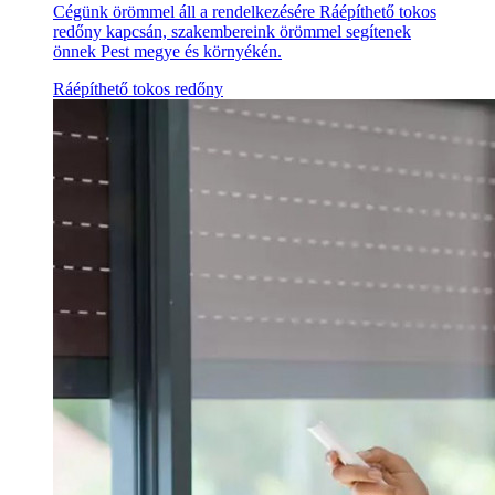
Cégünk örömmel áll a rendelkezésére Ráépíthető tokos
redőny kapcsán, szakembereink örömmel segítenek
önnek Pest megye és környékén.
Ráépíthető tokos redőny