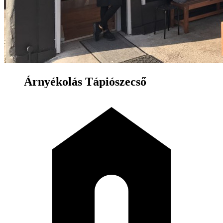
Árnyékolás Tápiószecső