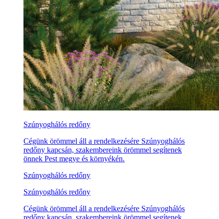
Szúnyoghálós redőny
Cégünk örömmel áll a rendelkezésére Szúnyoghálós
redőny kapcsán, szakembereink örömmel segítenek
önnek Pest megye és környékén.
Szúnyoghálós redőny
Szúnyoghálós redőny
Cégünk örömmel áll a rendelkezésére Szúnyoghálós
redőny kapcsán, szakembereink örömmel segítenek