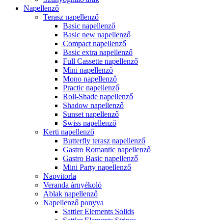
Napellenző
Terasz napellenző
Basic napellenző
Basic new napellenző
Compact napellenző
Basic extra napellenző
Full Cassette napellenző
Mini napellenző
Mono napellenző
Practic napellenző
Roll-Shade napellenző
Shadow napellenző
Sunset napellenző
Swiss napellenző
Kerti napellenző
Butterfly terasz napellenző
Gastro Romantic napellenző
Gastro Basic napellenző
Mini Party napellenző
Napvitorla
Veranda árnyékoló
Ablak napellenző
Napellenző ponyva
Sattler Elements Solids