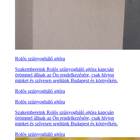
Rolós szúnyogháló ajtóra
Szakembereink Rolós szúnyogháló ajtóra kapcsán
örömmel állnak az Ön rendelkezésére, csak hívjon
minket és szívesen segítünk Budapest és környékén.
Rolós szúnyogháló ajtóra
Rolós szúnyogháló ajtóra
Szakembereink Rolós szúnyogháló ajtóra kapcsán
örömmel állnak az Ön rendelkezésére, csak hívjon
minket és szívesen segítünk Budapest és környékén.
Rolós szúnyogháló ajtóra