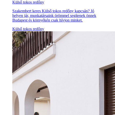
Külső tokos redőny
Szakembert keres Külső tokos redőny kapcsán? Jó
helyen jár, munkatársaink örömmel segítenek önnek
Budapest és környékén csak hívjon minket.
Külső tokos redőny