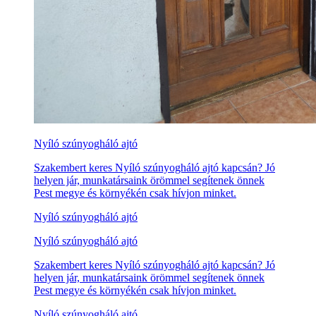
Nyíló szúnyogháló ajtó
Szakembert keres Nyíló szúnyogháló ajtó kapcsán? Jó
helyen jár, munkatársaink örömmel segítenek önnek
Pest megye és környékén csak hívjon minket.
Nyíló szúnyogháló ajtó
Nyíló szúnyogháló ajtó
Szakembert keres Nyíló szúnyogháló ajtó kapcsán? Jó
helyen jár, munkatársaink örömmel segítenek önnek
Pest megye és környékén csak hívjon minket.
Nyíló szúnyogháló ajtó