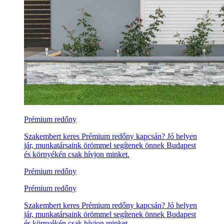
Prémium redőny
Szakembert keres Prémium redőny kapcsán? Jó helyen
jár, munkatársaink örömmel segítenek önnek Budapest
és környékén csak hívjon minket.
Prémium redőny
Prémium redőny
Szakembert keres Prémium redőny kapcsán? Jó helyen
jár, munkatársaink örömmel segítenek önnek Budapest
és környékén csak hívjon minket.