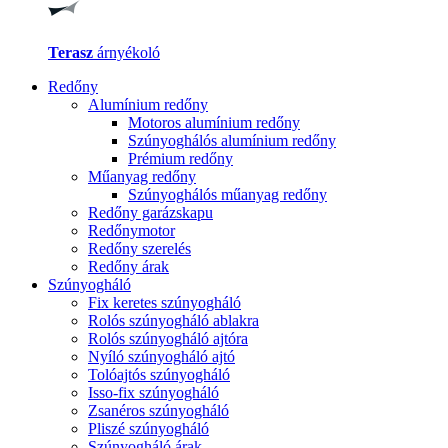
Terasz
árnyékoló
Redőny
Alumínium redőny
Motoros alumínium redőny
Szúnyoghálós alumínium redőny
Prémium redőny
Műanyag redőny
Szúnyoghálós műanyag redőny
Redőny garázskapu
Redőnymotor
Redőny szerelés
Redőny árak
Szúnyogháló
Fix keretes szúnyogháló
Rolós szúnyogháló ablakra
Rolós szúnyogháló ajtóra
Nyíló szúnyogháló ajtó
Tolóajtós szúnyogháló
Isso-fix szúnyogháló
Zsanéros szúnyogháló
Pliszé szúnyogháló
Szúnyogháló árak