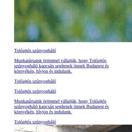
Tolóajtós szúnyogháló
Munkatársaink örömmel vállalják, hogy Tolóajtós
szúnyogháló kapcsán segítenek önnek Budapest és
környékén, hívjon és indulunk.
Tolóajtós szúnyogháló
Tolóajtós szúnyogháló
Munkatársaink örömmel vállalják, hogy Tolóajtós
szúnyogháló kapcsán segítenek önnek Budapest és
környékén, hívjon és indulunk.
Tolóajtós szúnyogháló