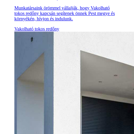
Munkatársaink örömmel vállalják, hogy Vakolható
tokos redőny kapcsán segítenek önnek Pest megye és
környékén, hívjon és indulunk.
Vakolható tokos redőny