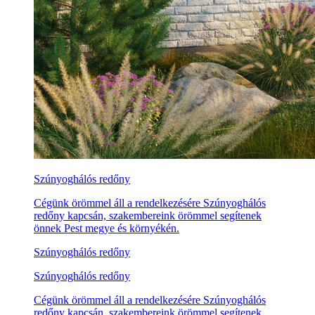
Szúnyoghálós redőny
Cégünk örömmel áll a rendelkezésére Szúnyoghálós
redőny kapcsán, szakembereink örömmel segítenek
önnek Pest megye és környékén.
Szúnyoghálós redőny
Szúnyoghálós redőny
Cégünk örömmel áll a rendelkezésére Szúnyoghálós
redőny kapcsán, szakembereink örömmel segítenek