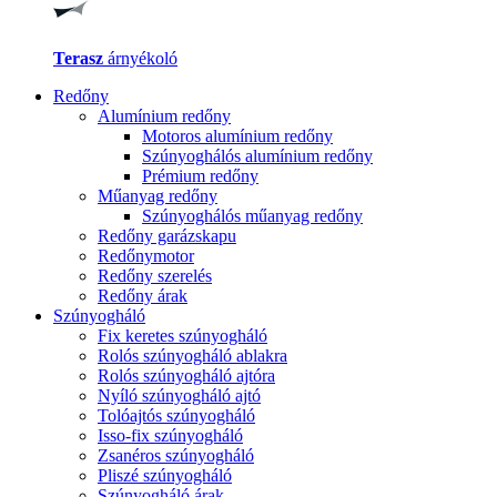
Terasz
árnyékoló
Redőny
Alumínium redőny
Motoros alumínium redőny
Szúnyoghálós alumínium redőny
Prémium redőny
Műanyag redőny
Szúnyoghálós műanyag redőny
Redőny garázskapu
Redőnymotor
Redőny szerelés
Redőny árak
Szúnyogháló
Fix keretes szúnyogháló
Rolós szúnyogháló ablakra
Rolós szúnyogháló ajtóra
Nyíló szúnyogháló ajtó
Tolóajtós szúnyogháló
Isso-fix szúnyogháló
Zsanéros szúnyogháló
Pliszé szúnyogháló
Szúnyogháló árak