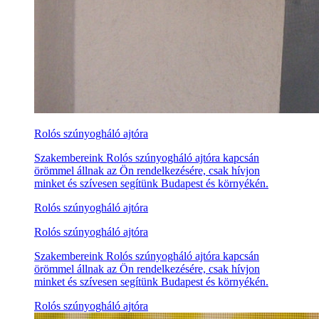
Rolós szúnyogháló ajtóra
Szakembereink Rolós szúnyogháló ajtóra kapcsán
örömmel állnak az Ön rendelkezésére, csak hívjon
minket és szívesen segítünk Budapest és környékén.
Rolós szúnyogháló ajtóra
Rolós szúnyogháló ajtóra
Szakembereink Rolós szúnyogháló ajtóra kapcsán
örömmel állnak az Ön rendelkezésére, csak hívjon
minket és szívesen segítünk Budapest és környékén.
Rolós szúnyogháló ajtóra