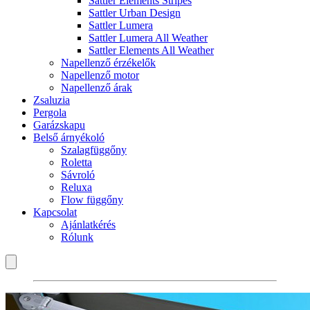
Sattler Elements Stripes
Sattler Urban Design
Sattler Lumera
Sattler Lumera All Weather
Sattler Elements All Weather
Napellenző érzékelők
Napellenző motor
Napellenző árak
Zsaluzia
Pergola
Garázskapu
Belső árnyékoló
Szalagfüggőny
Roletta
Sávroló
Reluxa
Flow függőny
Kapcsolat
Ajánlatkérés
Rólunk