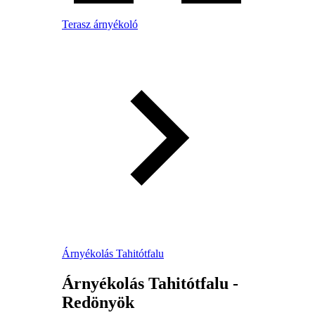
Terasz árnyékoló
Árnyékolás Tahitótfalu
Árnyékolás Tahitótfalu -
Redönyök