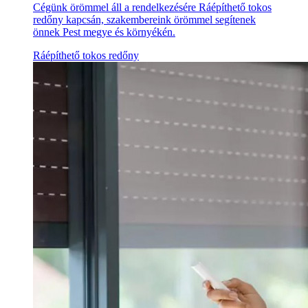
Cégünk örömmel áll a rendelkezésére Ráépíthető tokos
redőny kapcsán, szakembereink örömmel segítenek
önnek Pest megye és környékén.
Ráépíthető tokos redőny