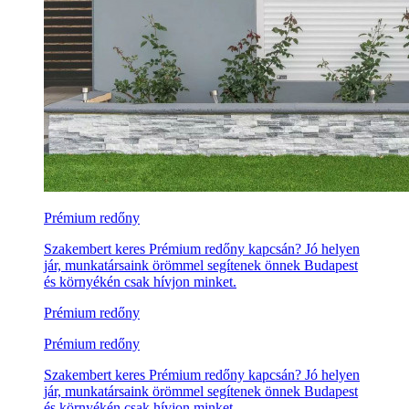
Prémium redőny
Szakembert keres Prémium redőny kapcsán? Jó helyen
jár, munkatársaink örömmel segítenek önnek Budapest
és környékén csak hívjon minket.
Prémium redőny
Prémium redőny
Szakembert keres Prémium redőny kapcsán? Jó helyen
jár, munkatársaink örömmel segítenek önnek Budapest
és környékén csak hívjon minket.