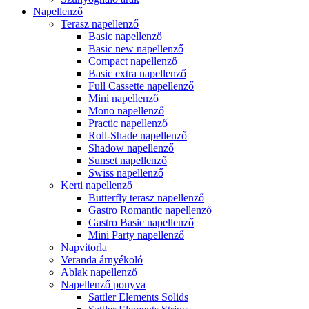
Napellenző
Terasz napellenző
Basic napellenző
Basic new napellenző
Compact napellenző
Basic extra napellenző
Full Cassette napellenző
Mini napellenző
Mono napellenző
Practic napellenző
Roll-Shade napellenző
Shadow napellenző
Sunset napellenző
Swiss napellenző
Kerti napellenző
Butterfly terasz napellenző
Gastro Romantic napellenző
Gastro Basic napellenző
Mini Party napellenző
Napvitorla
Veranda árnyékoló
Ablak napellenző
Napellenző ponyva
Sattler Elements Solids