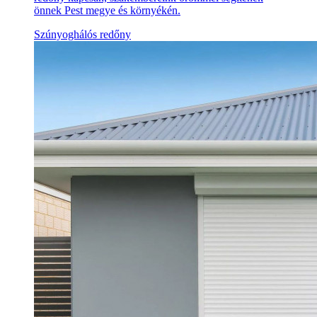
önnek Pest megye és környékén.
Szúnyoghálós redőny