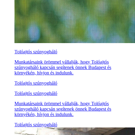
Tolóajtós szúnyogháló
Munkatársaink örömmel vállalják, hogy Tolóajtós
szúnyogháló kapcsán segítenek önnek Budapest és
környékén, hívjon és indulunk.
Tolóajtós szúnyogháló
Tolóajtós szúnyogháló
Munkatársaink örömmel vállalják, hogy Tolóajtós
szúnyogháló kapcsán segítenek önnek Budapest és
környékén, hívjon és indulunk.
Tolóajtós szúnyogháló