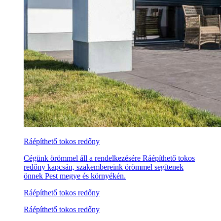
Ráépíthető tokos redőny
Cégünk örömmel áll a rendelkezésére Ráépíthető tokos
redőny kapcsán, szakembereink örömmel segítenek
önnek Pest megye és környékén.
Ráépíthető tokos redőny
Ráépíthető tokos redőny