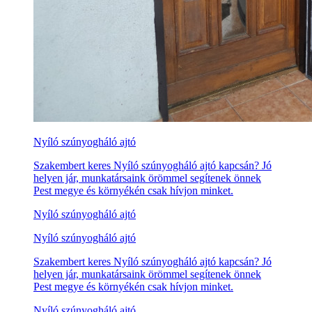
Nyíló szúnyogháló ajtó
Szakembert keres Nyíló szúnyogháló ajtó kapcsán? Jó
helyen jár, munkatársaink örömmel segítenek önnek
Pest megye és környékén csak hívjon minket.
Nyíló szúnyogháló ajtó
Nyíló szúnyogháló ajtó
Szakembert keres Nyíló szúnyogháló ajtó kapcsán? Jó
helyen jár, munkatársaink örömmel segítenek önnek
Pest megye és környékén csak hívjon minket.
Nyíló szúnyogháló ajtó