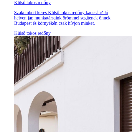
Külső tokos redőny
Szakembert keres Külső tokos redőny kapcsán? Jó
helyen jár, munkatársaink örömmel segítenek önnek
Budapest és környékén csak hívjon minket.
Külső tokos redőny