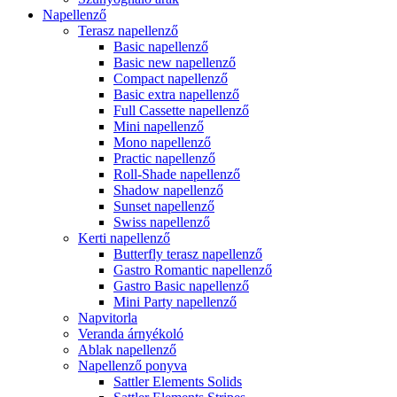
Napellenző
Terasz napellenző
Basic napellenző
Basic new napellenző
Compact napellenző
Basic extra napellenző
Full Cassette napellenző
Mini napellenző
Mono napellenző
Practic napellenző
Roll-Shade napellenző
Shadow napellenző
Sunset napellenző
Swiss napellenző
Kerti napellenző
Butterfly terasz napellenző
Gastro Romantic napellenző
Gastro Basic napellenző
Mini Party napellenző
Napvitorla
Veranda árnyékoló
Ablak napellenző
Napellenző ponyva
Sattler Elements Solids