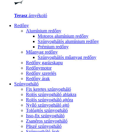
Terasz
árnyékoló
Redőny
Alumínium redőny
Motoros alumínium redőny
Szúnyoghálós alumínium redőny
Prémium redőny
Műanyag redőny
Szúnyoghálós műanyag redőny
Redőny garázskapu
Redőnymotor
Redőny szerelés
Redőny árak
Szúnyogháló
Fix keretes szúnyogháló
Rolós szúnyogháló ablakra
Rolós szúnyogháló ajtóra
Nyíló szúnyogháló ajtó
Tolóajtós szúnyogháló
Isso-fix szúnyogháló
Zsanéros szúnyogháló
Pliszé szúnyogháló
Szúnyogháló árak