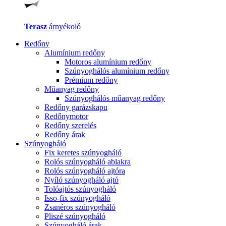
Terasz
árnyékoló
Redőny
Alumínium redőny
Motoros alumínium redőny
Szúnyoghálós alumínium redőny
Prémium redőny
Műanyag redőny
Szúnyoghálós műanyag redőny
Redőny garázskapu
Redőnymotor
Redőny szerelés
Redőny árak
Szúnyogháló
Fix keretes szúnyogháló
Rolós szúnyogháló ablakra
Rolós szúnyogháló ajtóra
Nyíló szúnyogháló ajtó
Tolóajtós szúnyogháló
Isso-fix szúnyogháló
Zsanéros szúnyogháló
Pliszé szúnyogháló
Szúnyogháló árak