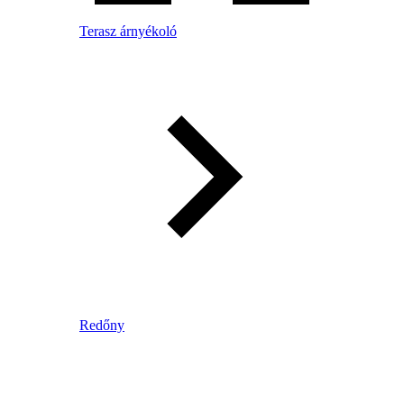
Terasz árnyékoló
Redőny