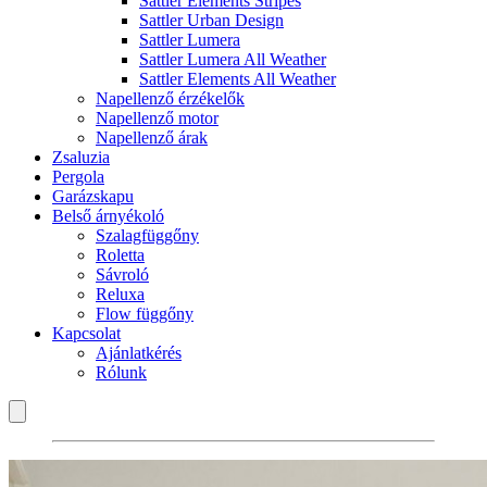
Sattler Elements Stripes
Sattler Urban Design
Sattler Lumera
Sattler Lumera All Weather
Sattler Elements All Weather
Napellenző érzékelők
Napellenző motor
Napellenző árak
Zsaluzia
Pergola
Garázskapu
Belső árnyékoló
Szalagfüggőny
Roletta
Sávroló
Reluxa
Flow függőny
Kapcsolat
Ajánlatkérés
Rólunk