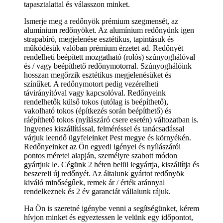
tapasztalattal és válasszon minket.
Ismerje meg a redőnyök prémium szegmensét, az
alumínium redőnyöket. Az alumínium redőnyünk igen
strapabíró, megjelenése esztétikus, tapintásuk és
működésük valóban prémium érzetet ad. Redőnyét
rendelheti beépített mozgatható (rolós) szúnyoghálóval
és / vagy beépíthető redőnymotorral. Szúnyoghálóink
hosszan megőrzik esztétikus megjelenésüket és
színűket. A redőnymotort pedig vezérelheti
távirányítóval vagy kapcsolóval. Redőnyeink
rendelhetők külső tokos (utólag is beépíthető),
vakolható tokos (építkezés során beépíthető) és
ráépíthető tokos (nyílászáró csere esetén) változatban is.
Ingyenes kiszállítással, felméréssel és tanácsadással
várjuk leendő ügyfeleinket Pest megye és környékén.
Redőnyeinket az Ön egyedi igényei és nyílászárói
pontos méretei alapján, személyre szabott módon
gyártjuk le. Cégünk 2 héten belül legyártja, kiszállítja és
beszereli új redőnyét. Az általunk gyártot redőnyök
kiváló minőségűek, remek ár / érték aránnyal
rendelkeznek és 2 év garanciát vállalunk rájuk.
Ha Ön is szeretné igénybe venni a segítségünket, kérem
hívjon minket és egyeztessen le velünk egy időpontot,