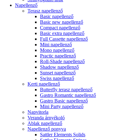
Napellenző
Terasz napellenző
Basic napellenző
Basic new napellenző
Compact napellenző
Basic extra napellenző
Full Cassette napellenző
Mini napellenző
Mono napellenző
Practic napellenző
Roll-Shade napellenző
Shadow napellenző
Sunset napellenző
Swiss napellenző
Kerti napellenző
Butterfly terasz napellenző
Gastro Romantic napellenző
Gastro Basic napellenző
Mini Party napellenző
Napvitorla
Veranda árnyékoló
Ablak napellenző
Napellenző ponyva
Sattler Elements Solids