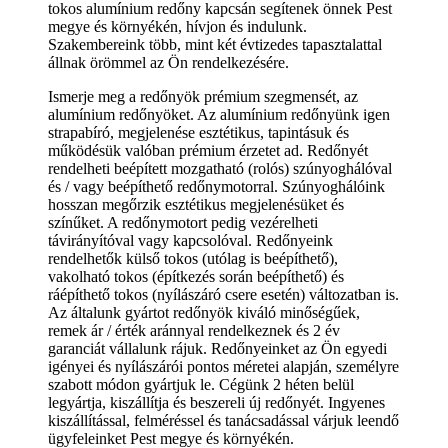
tokos alumínium redőny kapcsán segítenek önnek Pest
megye és környékén, hívjon és indulunk.
Szakembereink több, mint két évtizedes tapasztalattal
állnak örömmel az Ön rendelkezésére.
Ismerje meg a redőnyök prémium szegmensét, az
alumínium redőnyöket. Az alumínium redőnyünk igen
strapabíró, megjelenése esztétikus, tapintásuk és
működésük valóban prémium érzetet ad. Redőnyét
rendelheti beépített mozgatható (rolós) szúnyoghálóval
és / vagy beépíthető redőnymotorral. Szúnyoghálóink
hosszan megőrzik esztétikus megjelenésüket és
színűket. A redőnymotort pedig vezérelheti
távirányítóval vagy kapcsolóval. Redőnyeink
rendelhetők külső tokos (utólag is beépíthető),
vakolható tokos (építkezés során beépíthető) és
ráépíthető tokos (nyílászáró csere esetén) változatban is.
Az általunk gyártot redőnyök kiváló minőségűek,
remek ár / érték aránnyal rendelkeznek és 2 év
garanciát vállalunk rájuk. Redőnyeinket az Ön egyedi
igényei és nyílászárói pontos méretei alapján, személyre
szabott módon gyártjuk le. Cégünk 2 héten belül
legyártja, kiszállítja és beszereli új redőnyét. Ingyenes
kiszállítással, felméréssel és tanácsadással várjuk leendő
ügyfeleinket Pest megye és környékén.