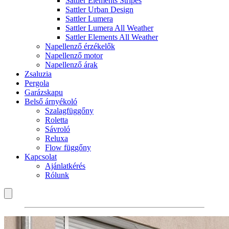
Sattler Elements Stripes
Sattler Urban Design
Sattler Lumera
Sattler Lumera All Weather
Sattler Elements All Weather
Napellenző érzékelők
Napellenző motor
Napellenző árak
Zsaluzia
Pergola
Garázskapu
Belső árnyékoló
Szalagfüggőny
Roletta
Sávroló
Reluxa
Flow függőny
Kapcsolat
Ajánlatkérés
Rólunk