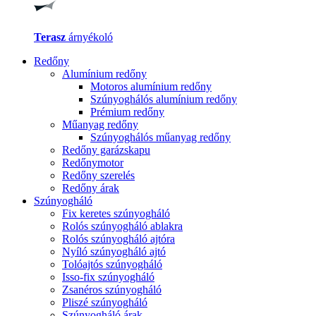
Terasz
árnyékoló
Redőny
Alumínium redőny
Motoros alumínium redőny
Szúnyoghálós alumínium redőny
Prémium redőny
Műanyag redőny
Szúnyoghálós műanyag redőny
Redőny garázskapu
Redőnymotor
Redőny szerelés
Redőny árak
Szúnyogháló
Fix keretes szúnyogháló
Rolós szúnyogháló ablakra
Rolós szúnyogháló ajtóra
Nyíló szúnyogháló ajtó
Tolóajtós szúnyogháló
Isso-fix szúnyogháló
Zsanéros szúnyogháló
Pliszé szúnyogháló
Szúnyogháló árak