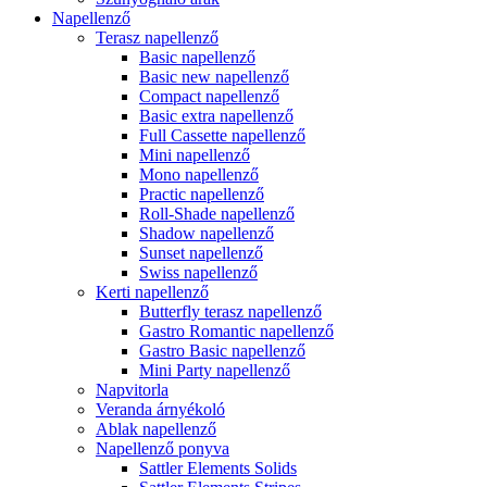
Napellenző
Terasz napellenző
Basic napellenző
Basic new napellenző
Compact napellenző
Basic extra napellenző
Full Cassette napellenző
Mini napellenző
Mono napellenző
Practic napellenző
Roll-Shade napellenző
Shadow napellenző
Sunset napellenző
Swiss napellenző
Kerti napellenző
Butterfly terasz napellenző
Gastro Romantic napellenző
Gastro Basic napellenző
Mini Party napellenző
Napvitorla
Veranda árnyékoló
Ablak napellenző
Napellenző ponyva
Sattler Elements Solids