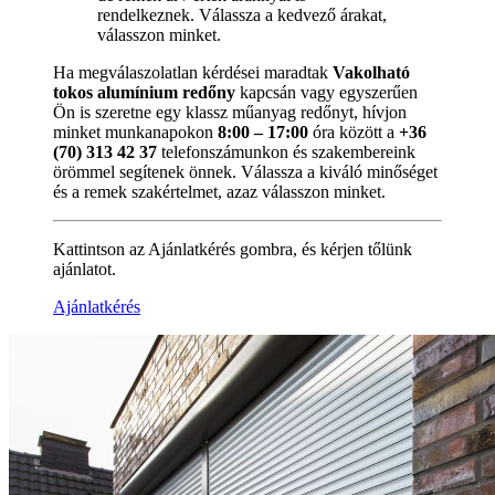
rendelkeznek. Válassza a kedvező árakat,
válasszon minket.
Ha megválaszolatlan kérdései maradtak
Vakolható
tokos alumínium redőny
kapcsán vagy egyszerűen
Ön is szeretne egy klassz műanyag redőnyt, hívjon
minket munkanapokon
8:00 – 17:00
óra között a
+36
(70) 313 42 37
telefonszámunkon és szakembereink
örömmel segítenek önnek. Válassza a kiváló minőséget
és a remek szakértelmet, azaz válasszon minket.
Kattintson az Ajánlatkérés gombra, és kérjen tőlünk
ajánlatot.
Ajánlatkérés