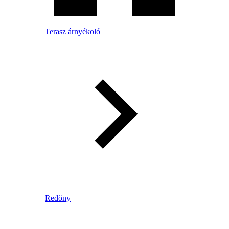
Terasz árnyékoló
Redőny