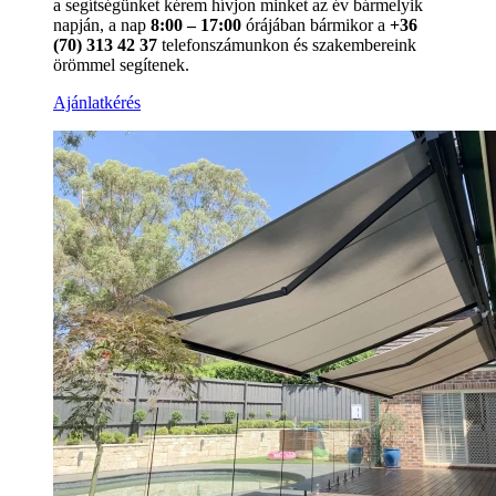
a segítségünket kérem hívjon minket az év bármelyik
napján, a nap
8:00 – 17:00
órájában bármikor a
+36
(70) 313 42 37
telefonszámunkon és szakembereink
örömmel segítenek.
Ajánlatkérés