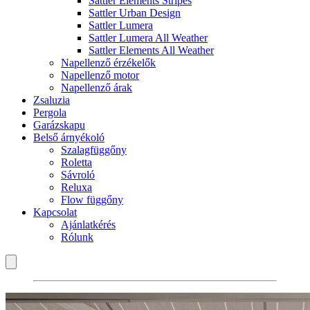
Sattler Elements Stripes
Sattler Urban Design
Sattler Lumera
Sattler Lumera All Weather
Sattler Elements All Weather
Napellenző érzékelők
Napellenző motor
Napellenző árak
Zsaluzia
Pergola
Garázskapu
Belső árnyékoló
Szalagfüggőny
Roletta
Sávroló
Reluxa
Flow függőny
Kapcsolat
Ajánlatkérés
Rólunk