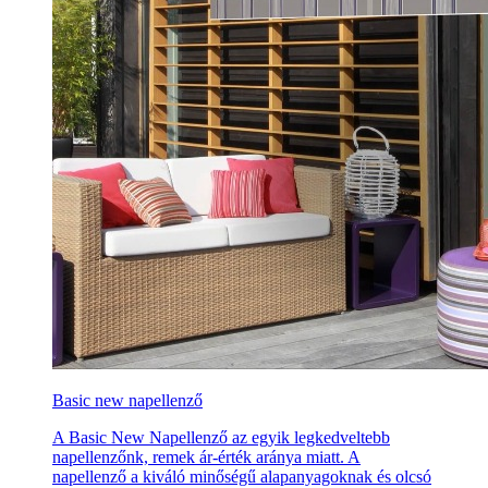
Basic new napellenző
A Basic New Napellenző az egyik legkedveltebb
napellenzőnk, remek ár-érték aránya miatt. A
napellenző a kiváló minőségű alapanyagoknak és olcsó