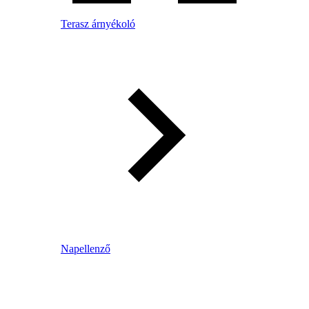
Terasz árnyékoló
Napellenző