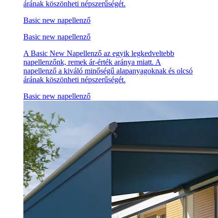
árának köszönheti népszerűségét.
Basic new napellenző
Basic new napellenző
A Basic New Napellenző az egyik legkedveltebb
napellenzőnk, remek ár-érték aránya miatt. A
napellenző a kiváló minőségű alapanyagoknak és olcsó
árának köszönheti népszerűségét.
Basic new napellenző