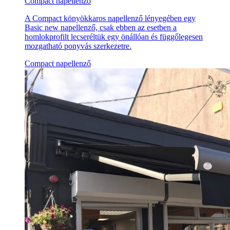
Compact napellenző
A Compact könyökkaros napellenző lényegében egy
Basic new napellenző, csak ebben az esetben a
homlokprofilt lecseréltük egy önállóan és függőlegesen
mozgatható ponyvás szerkezetre.
Compact napellenző