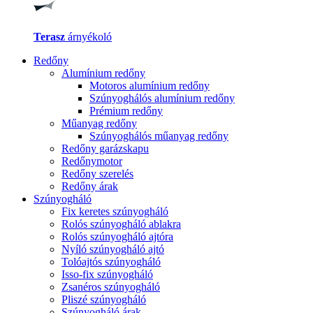
Terasz
árnyékoló
Redőny
Alumínium redőny
Motoros alumínium redőny
Szúnyoghálós alumínium redőny
Prémium redőny
Műanyag redőny
Szúnyoghálós műanyag redőny
Redőny garázskapu
Redőnymotor
Redőny szerelés
Redőny árak
Szúnyogháló
Fix keretes szúnyogháló
Rolós szúnyogháló ablakra
Rolós szúnyogháló ajtóra
Nyíló szúnyogháló ajtó
Tolóajtós szúnyogháló
Isso-fix szúnyogháló
Zsanéros szúnyogháló
Pliszé szúnyogháló
Szúnyogháló árak