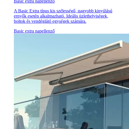
Basic extra napellenző
A Basic Extra típus kis szélességű, nagyobb kinyúlású
ernyők esetén alkalmazható. Ideális üzlethelyiségek,
boltok és vendéglátó egységek számára.
Basic extra napellenző