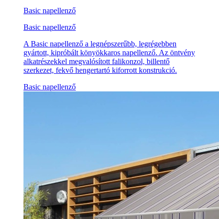
Basic napellenző
Basic napellenző
A Basic napellenző a legnépszerűbb, legrégebben
gyártott, kipróbált könyökkaros napellenző. Az öntvény
alkatrészekkel megvalósított falikonzol, billentő
szerkezet, fekvő hengertartó kiforrott konstrukció.
Basic napellenző