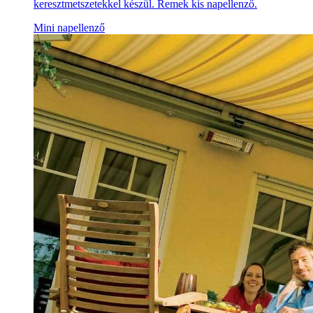
keresztmetszetekkel készül. Remek kis napellenző.
Mini napellenző