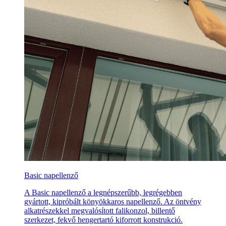
Basic napellenző
A Basic napellenző a legnépszerűbb, legrégebben
gyártott, kipróbált könyökkaros napellenző. Az öntvény
alkatrészekkel megvalósított falikonzol, billentő
szerkezet, fekvő hengertartó kiforrott konstrukció.