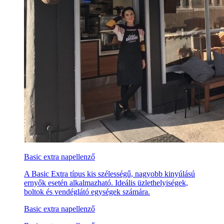
Basic extra napellenző
A Basic Extra típus kis szélességű, nagyobb kinyúlású
ernyők esetén alkalmazható. Ideális üzlethelyiségek,
boltok és vendéglátó egységek számára.
Basic extra napellenző