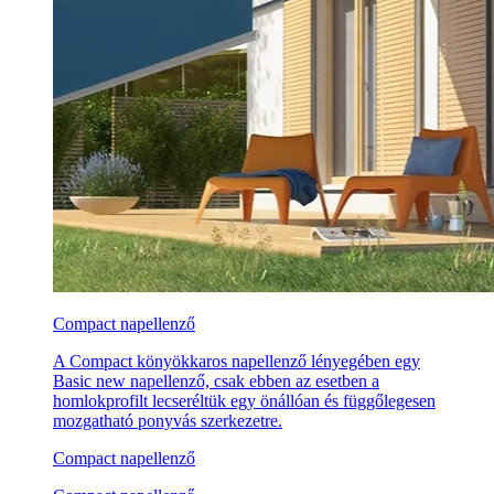
Compact napellenző
A Compact könyökkaros napellenző lényegében egy
Basic new napellenző, csak ebben az esetben a
homlokprofilt lecseréltük egy önállóan és függőlegesen
mozgatható ponyvás szerkezetre.
Compact napellenző