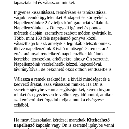
tapasztalattal és válasszon minket.
Ingyenes kiszállítással, felméréssel és tanácsadással
várjuk leendő ügyfeleinket Budapest és környékén.
Napellenzőinkre 2 év teljes körű garanciát vállalunk.
Napellenzőinket az Ön egyedi igényei és pontos
méretek alapján, személyre szabott módon gyártjuk le.
Több, mint 160 féle napellenző ponyva közül
választhatja ki azt, amelyik a leginkább tetszik önnek,
illetve napellenzőink Kiváló minőségű és remek ár /
érték aránnyal rendelkező napellenzőket kínálunk
kertekbe, teraszokra, erkélyekre, ahogy Ön szeretné.
Napellenzőink vezérelhetők kézzel, kapcsolóval,
távirányítóval, de beköthető okos otthon rendszerbe is.
Válassza a remek szaktudást, a kiváló minőséget és a
kedvező árakat, azaz válasszon minket. Ha Ön is
szeretné igénybe venni a segítségünket, kérem hívjon
minket és egyeztessen le velünk egy időpontot, amikor
szakemberünket fogadni tudja a munka elvégzése
céljából.
Ha megválaszolatlan kérdései maradtak
Kitekerhető
napellenző
kapcsán vagy Ön is szeretné igénybe venni