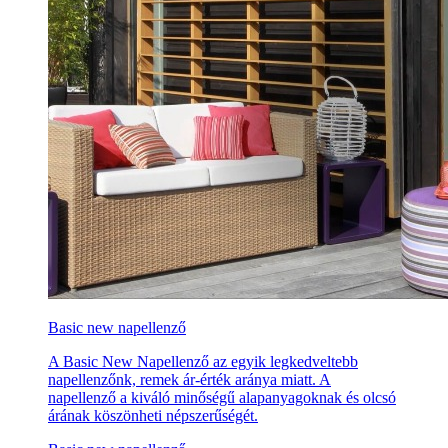
Basic new napellenző
A Basic New Napellenző az egyik legkedveltebb
napellenzőnk, remek ár-érték aránya miatt. A
napellenző a kiváló minőségű alapanyagoknak és olcsó
árának köszönheti népszerűségét.