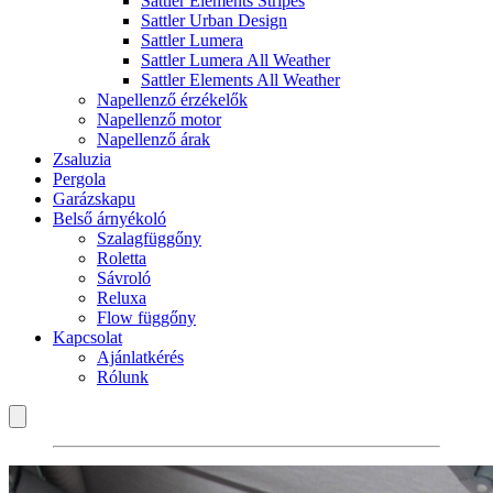
Sattler Elements Stripes
Sattler Urban Design
Sattler Lumera
Sattler Lumera All Weather
Sattler Elements All Weather
Napellenző érzékelők
Napellenző motor
Napellenző árak
Zsaluzia
Pergola
Garázskapu
Belső árnyékoló
Szalagfüggőny
Roletta
Sávroló
Reluxa
Flow függőny
Kapcsolat
Ajánlatkérés
Rólunk