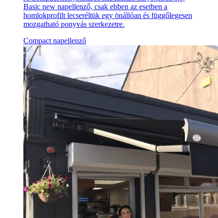
Basic new napellenző, csak ebben az esetben a
homlokprofilt lecseréltük egy önállóan és függőlegesen
mozgatható ponyvás szerkezetre.
Compact napellenző