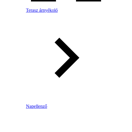
Terasz árnyékoló
Napellenző