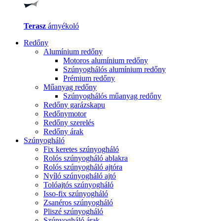
Terasz
árnyékoló
Redőny
Alumínium redőny
Motoros alumínium redőny
Szúnyoghálós alumínium redőny
Prémium redőny
Műanyag redőny
Szúnyoghálós műanyag redőny
Redőny garázskapu
Redőnymotor
Redőny szerelés
Redőny árak
Szúnyogháló
Fix keretes szúnyogháló
Rolós szúnyogháló ablakra
Rolós szúnyogháló ajtóra
Nyíló szúnyogháló ajtó
Tolóajtós szúnyogháló
Isso-fix szúnyogháló
Zsanéros szúnyogháló
Pliszé szúnyogháló
Szúnyogháló árak