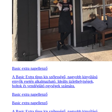
Basic extra napellenző
A Basic Extra típus kis szélességű, nagyobb kinyúlású
ernyők esetén alkalmazható. Ideális üzlethelyiségek,
boltok és vendéglátó egységek számára.
Basic extra napellenző
Basic extra napellenző
A Basic Extra típus kis szélességű, nagyobb kinyúlású