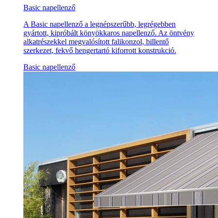
Basic napellenző
A Basic napellenző a legnépszerűbb, legrégebben
gyártott, kipróbált könyökkaros napellenző. Az öntvény
alkatrészekkel megvalósított falikonzol, billentő
szerkezet, fekvő hengertartó kiforrott konstrukció.
Basic napellenző