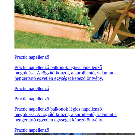
Practic napellenző
Practic napellenző balkonok légies napellenző
megoldása. A rögzítő konzol, a karbillentő, valamint a
hengertartó egyetlen egységet képező öntvény.
Practic napellenző
Practic napellenző
Practic napellenző balkonok légies napellenző
megoldása. A rögzítő konzol, a karbillentő, valamint a
hengertartó egyetlen egységet képező öntvény.
Practic napellenző