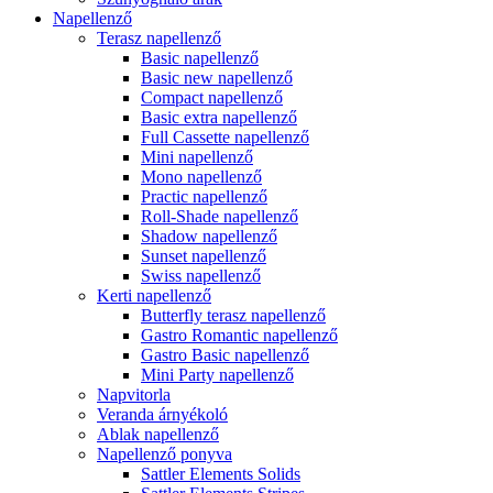
Napellenző
Terasz napellenző
Basic napellenző
Basic new napellenző
Compact napellenző
Basic extra napellenző
Full Cassette napellenző
Mini napellenző
Mono napellenző
Practic napellenző
Roll-Shade napellenző
Shadow napellenző
Sunset napellenző
Swiss napellenző
Kerti napellenző
Butterfly terasz napellenző
Gastro Romantic napellenző
Gastro Basic napellenző
Mini Party napellenző
Napvitorla
Veranda árnyékoló
Ablak napellenző
Napellenző ponyva
Sattler Elements Solids