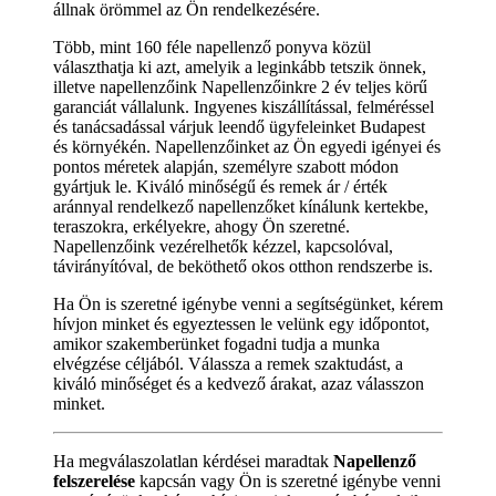
állnak örömmel az Ön rendelkezésére.
Több, mint 160 féle napellenző ponyva közül
választhatja ki azt, amelyik a leginkább tetszik önnek,
illetve napellenzőink Napellenzőinkre 2 év teljes körű
garanciát vállalunk. Ingyenes kiszállítással, felméréssel
és tanácsadással várjuk leendő ügyfeleinket Budapest
és környékén. Napellenzőinket az Ön egyedi igényei és
pontos méretek alapján, személyre szabott módon
gyártjuk le. Kiváló minőségű és remek ár / érték
aránnyal rendelkező napellenzőket kínálunk kertekbe,
teraszokra, erkélyekre, ahogy Ön szeretné.
Napellenzőink vezérelhetők kézzel, kapcsolóval,
távirányítóval, de beköthető okos otthon rendszerbe is.
Ha Ön is szeretné igénybe venni a segítségünket, kérem
hívjon minket és egyeztessen le velünk egy időpontot,
amikor szakemberünket fogadni tudja a munka
elvégzése céljából. Válassza a remek szaktudást, a
kiváló minőséget és a kedvező árakat, azaz válasszon
minket.
Ha megválaszolatlan kérdései maradtak
Napellenző
felszerelése
kapcsán vagy Ön is szeretné igénybe venni