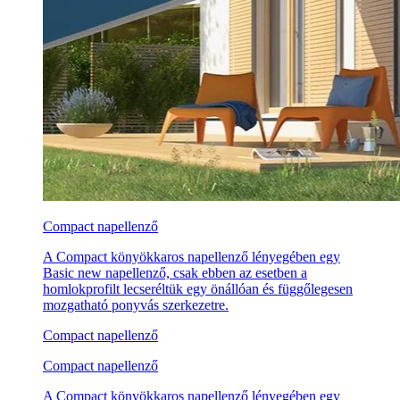
Compact napellenző
A Compact könyökkaros napellenző lényegében egy
Basic new napellenző, csak ebben az esetben a
homlokprofilt lecseréltük egy önállóan és függőlegesen
mozgatható ponyvás szerkezetre.
Compact napellenző
Compact napellenző
A Compact könyökkaros napellenző lényegében egy