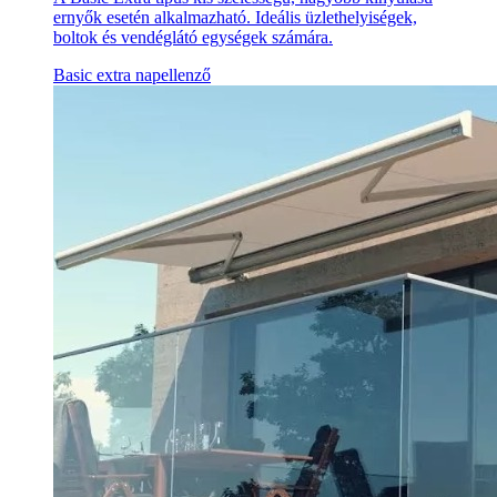
ernyők esetén alkalmazható. Ideális üzlethelyiségek,
boltok és vendéglátó egységek számára.
Basic extra napellenző