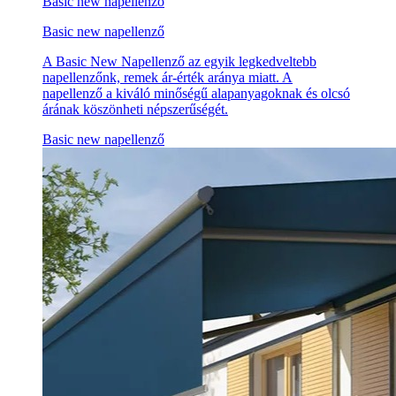
Basic new napellenző
Basic new napellenző
A Basic New Napellenző az egyik legkedveltebb
napellenzőnk, remek ár-érték aránya miatt. A
napellenző a kiváló minőségű alapanyagoknak és olcsó
árának köszönheti népszerűségét.
Basic new napellenző