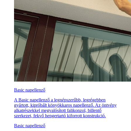
Basic napellenző
A Basic napellenző a legnépszerűbb, legrégebben
gyártott, kipróbált könyökkaros napellenző. Az öntvény
alkatrészekkel megvalósított falikonzol, billentő
szerkezet, fekvő hengertartó kiforrott konstrukció.
Basic napellenző