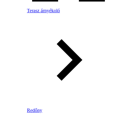
Terasz árnyékoló
Redőny