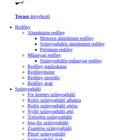
Terasz
árnyékoló
Redőny
Alumínium redőny
Motoros alumínium redőny
Szúnyoghálós alumínium redőny
Prémium redőny
Műanyag redőny
Szúnyoghálós műanyag redőny
Redőny garázskapu
Redőnymotor
Redőny szerelés
Redőny árak
Szúnyogháló
Fix keretes szúnyogháló
Rolós szúnyogháló ablakra
Rolós szúnyogháló ajtóra
Nyíló szúnyogháló ajtó
Tolóajtós szúnyogháló
Isso-fix szúnyogháló
Zsanéros szúnyogháló
Pliszé szúnyogháló
Szúnyogháló árak