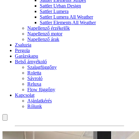
Sattler Elements Stripes
Sattler Urban Design
Sattler Lumera
Sattler Lumera All Weather
Sattler Elements All Weather
Napellenző érzékelők
Napellenző motor
Napellenző árak
Zsaluzia
Pergola
Garázskapu
Belső árnyékoló
Szalagfüggőny
Roletta
Sávroló
Reluxa
Flow függőny
Kapcsolat
Ajánlatkérés
Rólunk