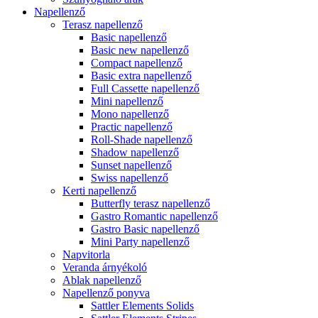
Napellenző
Terasz napellenző
Basic napellenző
Basic new napellenző
Compact napellenző
Basic extra napellenző
Full Cassette napellenző
Mini napellenző
Mono napellenző
Practic napellenző
Roll-Shade napellenző
Shadow napellenző
Sunset napellenző
Swiss napellenző
Kerti napellenző
Butterfly terasz napellenző
Gastro Romantic napellenző
Gastro Basic napellenző
Mini Party napellenző
Napvitorla
Veranda árnyékoló
Ablak napellenző
Napellenző ponyva
Sattler Elements Solids