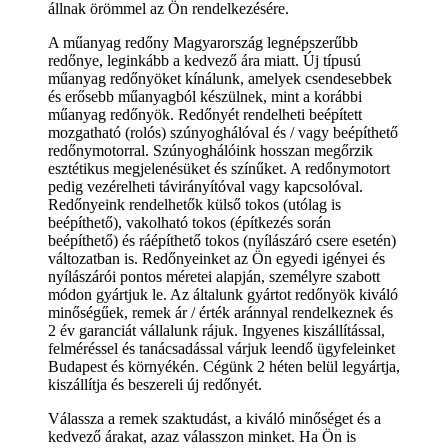
állnak örömmel az Ön rendelkezésére.
A műanyag redőny Magyarország legnépszerűbb
redőnye, leginkább a kedvező ára miatt. Új típusú
műanyag redőnyöket kínálunk, amelyek csendesebbek
és erősebb műanyagból készülnek, mint a korábbi
műanyag redőnyök. Redőnyét rendelheti beépített
mozgatható (rolós) szúnyoghálóval és / vagy beépíthető
redőnymotorral. Szúnyoghálóink hosszan megőrzik
esztétikus megjelenésüket és színűket. A redőnymotort
pedig vezérelheti távirányítóval vagy kapcsolóval.
Redőnyeink rendelhetők külső tokos (utólag is
beépíthető), vakolható tokos (építkezés során
beépíthető) és ráépíthető tokos (nyílászáró csere esetén)
változatban is. Redőnyeinket az Ön egyedi igényei és
nyílászárói pontos méretei alapján, személyre szabott
módon gyártjuk le. Az általunk gyártot redőnyök kiváló
minőségűek, remek ár / érték aránnyal rendelkeznek és
2 év garanciát vállalunk rájuk. Ingyenes kiszállítással,
felméréssel és tanácsadással várjuk leendő ügyfeleinket
Budapest és környékén. Cégünk 2 héten belül legyártja,
kiszállítja és beszereli új redőnyét.
Válassza a remek szaktudást, a kiváló minőséget és a
kedvező árakat, azaz válasszon minket. Ha Ön is