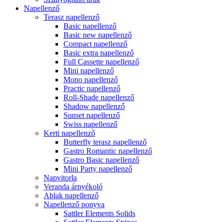
Napellenző
Terasz napellenző
Basic napellenző
Basic new napellenző
Compact napellenző
Basic extra napellenző
Full Cassette napellenző
Mini napellenző
Mono napellenző
Practic napellenző
Roll-Shade napellenző
Shadow napellenző
Sunset napellenző
Swiss napellenző
Kerti napellenző
Butterfly terasz napellenző
Gastro Romantic napellenző
Gastro Basic napellenző
Mini Party napellenző
Napvitorla
Veranda árnyékoló
Ablak napellenző
Napellenző ponyva
Sattler Elements Solids