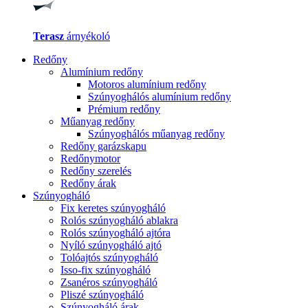
Terasz
árnyékoló
Redőny
Alumínium redőny
Motoros alumínium redőny
Szúnyoghálós alumínium redőny
Prémium redőny
Műanyag redőny
Szúnyoghálós műanyag redőny
Redőny garázskapu
Redőnymotor
Redőny szerelés
Redőny árak
Szúnyogháló
Fix keretes szúnyogháló
Rolós szúnyogháló ablakra
Rolós szúnyogháló ajtóra
Nyíló szúnyogháló ajtó
Tolóajtós szúnyogháló
Isso-fix szúnyogháló
Zsanéros szúnyogháló
Pliszé szúnyogháló
Szúnyogháló árak