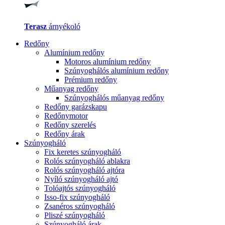
Terasz
árnyékoló
Redőny
Alumínium redőny
Motoros alumínium redőny
Szúnyoghálós alumínium redőny
Prémium redőny
Műanyag redőny
Szúnyoghálós műanyag redőny
Redőny garázskapu
Redőnymotor
Redőny szerelés
Redőny árak
Szúnyogháló
Fix keretes szúnyogháló
Rolós szúnyogháló ablakra
Rolós szúnyogháló ajtóra
Nyíló szúnyogháló ajtó
Tolóajtós szúnyogháló
Isso-fix szúnyogháló
Zsanéros szúnyogháló
Pliszé szúnyogháló
Szúnyogháló árak