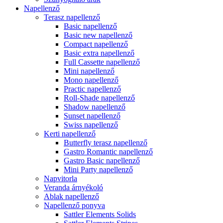
Napellenző
Terasz napellenző
Basic napellenző
Basic new napellenző
Compact napellenző
Basic extra napellenző
Full Cassette napellenző
Mini napellenző
Mono napellenző
Practic napellenző
Roll-Shade napellenző
Shadow napellenző
Sunset napellenző
Swiss napellenző
Kerti napellenző
Butterfly terasz napellenző
Gastro Romantic napellenző
Gastro Basic napellenző
Mini Party napellenző
Napvitorla
Veranda árnyékoló
Ablak napellenző
Napellenző ponyva
Sattler Elements Solids