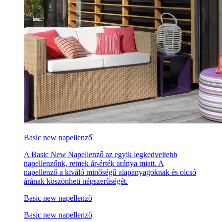
Basic new napellenző
A Basic New Napellenző az egyik legkedveltebb
napellenzőnk, remek ár-érték aránya miatt. A
napellenző a kiváló minőségű alapanyagoknak és olcsó
árának köszönheti népszerűségét.
Basic new napellenző
Basic new napellenző