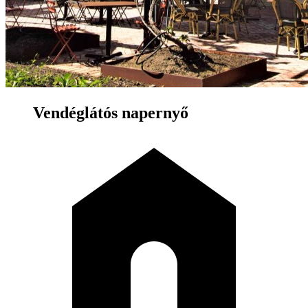
Vendéglátós napernyő