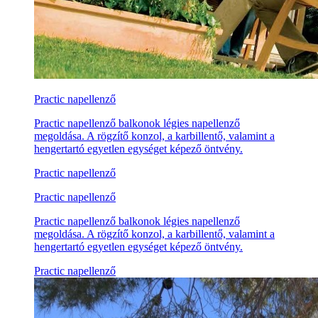
Practic napellenző
Practic napellenző balkonok légies napellenző
megoldása. A rögzítő konzol, a karbillentő, valamint a
hengertartó egyetlen egységet képező öntvény.
Practic napellenző
Practic napellenző
Practic napellenző balkonok légies napellenző
megoldása. A rögzítő konzol, a karbillentő, valamint a
hengertartó egyetlen egységet képező öntvény.
Practic napellenző