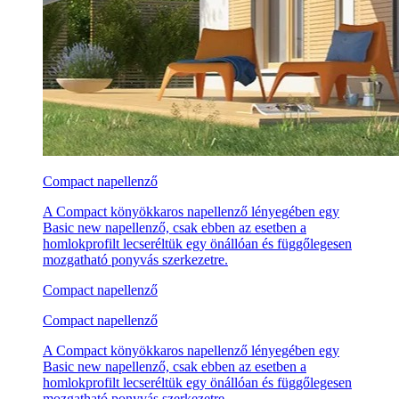
Compact napellenző
A Compact könyökkaros napellenző lényegében egy
Basic new napellenző, csak ebben az esetben a
homlokprofilt lecseréltük egy önállóan és függőlegesen
mozgatható ponyvás szerkezetre.
Compact napellenző
Compact napellenző
A Compact könyökkaros napellenző lényegében egy
Basic new napellenző, csak ebben az esetben a
homlokprofilt lecseréltük egy önállóan és függőlegesen
mozgatható ponyvás szerkezetre.