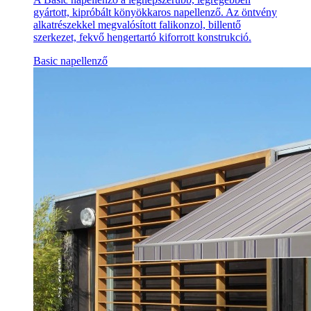
gyártott, kipróbált könyökkaros napellenző. Az öntvény
alkatrészekkel megvalósított falikonzol, billentő
szerkezet, fekvő hengertartó kiforrott konstrukció.
Basic napellenző