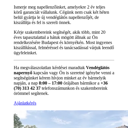
Ismerje meg napellenzőinket, amelyekre 2 év teljes
körű garanciát vállalunk. Cégünk nem csak két héten
belül gyártja le új vendéglátós napellenzőjét, de
kiszállítja és fel is szereli önnek.
Kérje szakembereink segítségét, akik több, mint 20
éves tapasztalattal a hátuk mögött állnak az Ön
rendelkezésére Budapest és környékén. Most ingyenes
kiszállítással, felméréssel és tanácsadással várjuk leendő
ügyfeleinket.
Ha megválaszolatlan kérdései maradtak
Vendéglátós
napernyő
kapcsán vagy Ön is szeretné igénybe venni a
segítségünket kérem hívjon minket az év bármelyik
napján, a nap
8:00 – 17:00
órájában bármikor a
+36
(70) 313 42 37
telefonszámunkon és szakembereink
örömmel segítenek.
Ajánlatkérés