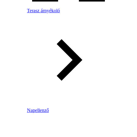
Terasz árnyékoló
Napellenző