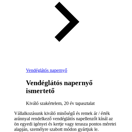
Vendéglátós napernyő
Vendéglátós napernyő
ismertető
Kiváló szakértelem, 20 év tapasztalat
Vállalkozásunk kiváló minőségű és remek ár / érték
aránnyal rendelkező vendéglátós napellenzőt kínál az
ön egyedi igényei és kertje vagy terasza pontos méretei
alapján, személyre szabott módon gyártjuk le.