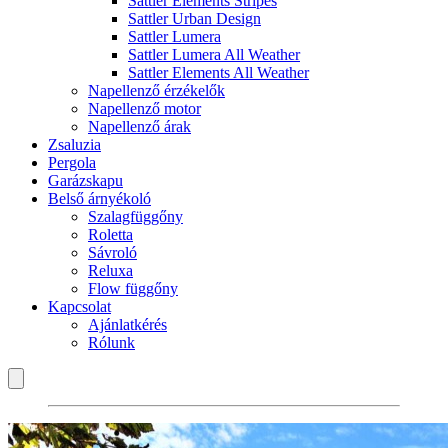
Sattler Elements Stripes
Sattler Urban Design
Sattler Lumera
Sattler Lumera All Weather
Sattler Elements All Weather
Napellenző érzékelők
Napellenző motor
Napellenző árak
Zsaluzia
Pergola
Garázskapu
Belső árnyékoló
Szalagfüggőny
Roletta
Sávroló
Reluxa
Flow függőny
Kapcsolat
Ajánlatkérés
Rólunk