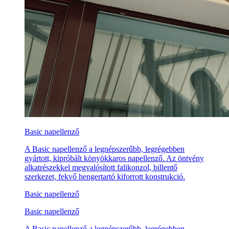
Basic napellenző
A Basic napellenző a legnépszerűbb, legrégebben
gyártott, kipróbált könyökkaros napellenző. Az öntvény
alkatrészekkel megvalósított falikonzol, billentő
szerkezet, fekvő hengertartó kiforrott konstrukció.
Basic napellenző
Basic napellenző
A Basic napellenző a legnépszerűbb, legrégebben