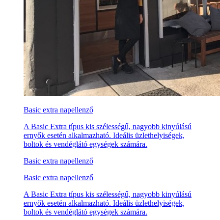
Basic extra napellenző
A Basic Extra típus kis szélességű, nagyobb kinyúlású
ernyők esetén alkalmazható. Ideális üzlethelyiségek,
boltok és vendéglátó egységek számára.
Basic extra napellenző
Basic extra napellenző
A Basic Extra típus kis szélességű, nagyobb kinyúlású
ernyők esetén alkalmazható. Ideális üzlethelyiségek,
boltok és vendéglátó egységek számára.