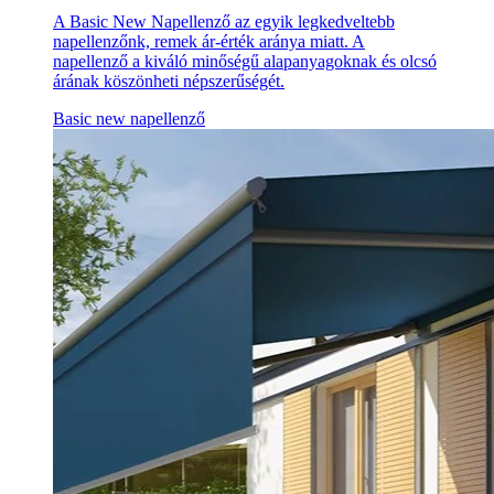
A Basic New Napellenző az egyik legkedveltebb
napellenzőnk, remek ár-érték aránya miatt. A
napellenző a kiváló minőségű alapanyagoknak és olcsó
árának köszönheti népszerűségét.
Basic new napellenző