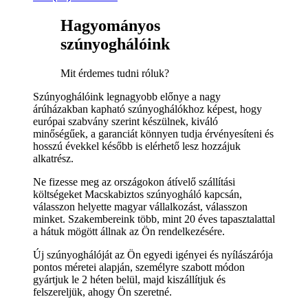
Hagyományos
szúnyoghálóink
Mit érdemes tudni róluk?
Szúnyoghálóink legnagyobb előnye a nagy
árúházakban kapható szúnyoghálókhoz képest, hogy
európai szabvány szerint készülnek, kiváló
minőségűek, a garanciát könnyen tudja érvényesíteni és
hosszú évekkel később is elérhető lesz hozzájuk
alkatrész.
Ne fizesse meg az országokon átívelő szállítási
költségeket Macskabiztos szúnyogháló kapcsán,
válasszon helyette magyar vállalkozást, válasszon
minket. Szakembereink több, mint 20 éves tapasztalattal
a hátuk mögött állnak az Ön rendelkezésére.
Új szúnyoghálóját az Ön egyedi igényei és nyílászárója
pontos méretei alapján, személyre szabott módon
gyártjuk le 2 héten belül, majd kiszállítjuk és
felszereljük, ahogy Ön szeretné.