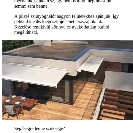
mechanikus alkatrész, így nem is tudd meghibásodni
semmi sem benne.
A pliszé szúnyoghálót nagyon felületekhez ajánljuk, így
például ideális kiegészítője lehet teraszajtóknak.
Kezelése rendkívül könnyű és gyakorlatilag bárhol
megállítható.
Segítségre lenne szüksége?