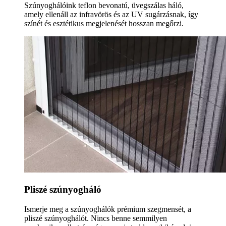
Szúnyoghálóink teflon bevonatú, üvegszálas háló,
amely ellenáll az infravörös és az UV sugárzásnak, így
színét és esztétikus megjelenését hosszan megőrzi.
Pliszé szúnyogháló
Ismerje meg a szúnyoghálók prémium szegmensét, a
pliszé szúnyoghálót. Nincs benne semmilyen