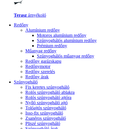
Terasz
árnyékoló
Redőny
Alumínium redőny
Motoros alumínium redőny
Szúnyoghálós alumínium redőny
Prémium redőny
Műanyag redőny
Szúnyoghálós műanyag redőny
Redőny garázskapu
Redőnymotor
Redőny szerelés
Redőny árak
Szúnyogháló
Fix keretes szúnyogháló
Rolós szúnyogháló ablakra
Rolós szúnyogháló ajtóra
Nyíló szúnyogháló ajtó
Tolóajtós szúnyogháló
Isso-fix szúnyogháló
Zsanéros szúnyogháló
Pliszé szúnyogháló
Szúnyogháló árak