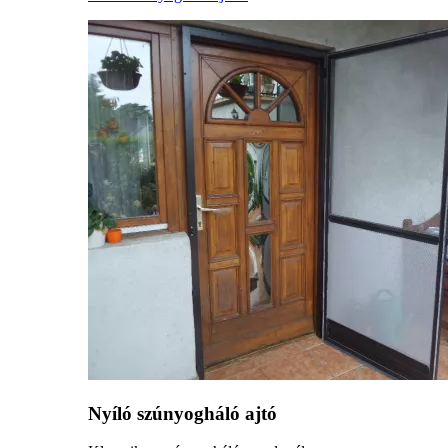
Nyíló szúnyogháló ajtó