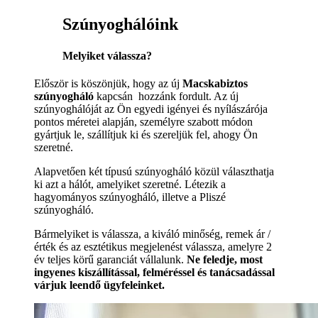
Szúnyoghálóink
Melyiket válassza?
Először is köszönjük, hogy az új
Macskabiztos
szúnyogháló
kapcsán hozzánk fordult. Az új
szúnyoghálóját az Ön egyedi igényei és nyílászárója
pontos méretei alapján, személyre szabott módon
gyártjuk le, szállítjuk ki és szereljük fel, ahogy Ön
szeretné.
Alapvetően két típusú szúnyogháló közül választhatja
ki azt a hálót, amelyiket szeretné. Létezik a
hagyományos szúnyogháló, illetve a Pliszé
szúnyogháló.
Bármelyiket is válassza, a kiváló minőség, remek ár /
érték és az esztétikus megjelenést válassza, amelyre 2
év teljes körű garanciát vállalunk.
Ne feledje, most
ingyenes kiszállítással, felméréssel és tanácsadással
várjuk leendő ügyfeleinket.