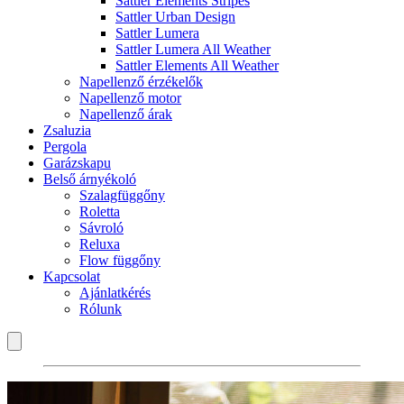
Sattler Elements Stripes
Sattler Urban Design
Sattler Lumera
Sattler Lumera All Weather
Sattler Elements All Weather
Napellenző érzékelők
Napellenző motor
Napellenző árak
Zsaluzia
Pergola
Garázskapu
Belső árnyékoló
Szalagfüggőny
Roletta
Sávroló
Reluxa
Flow függőny
Kapcsolat
Ajánlatkérés
Rólunk