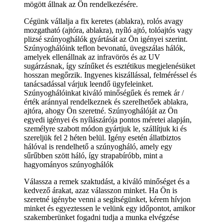
mögött állnak az Ön rendelkezésére.
Cégünk vállalja a fix keretes (ablakra), rolós avagy
mozgatható (ajtóra, ablakra), nyíló ajtó, tolóajtós vagy
plizsé szúnyoghálók gyártását az Ön igényei szerint.
Szúnyoghálóink teflon bevonatú, üvegszálas hálók,
amelyek ellenállnak az infravörös és az UV
sugárzásnak, így színűket és esztétikus megjelenésüket
hosszan megőrzik. Ingyenes kiszállással, felméréssel és
tanácsadással várjuk leendő ügyfeleinket.
Szúnyoghálóinkat kiváló minőségűek és remek ár /
érték aránnyal rendelkeznek és szerelhetőek ablakra,
ajtóra, ahogy Ön szeretné. Szúnyoghálóját az Ön
egyedi igényei és nyílászárója pontos méretei alapján,
személyre szabott módon gyártjuk le, szállítjuk ki és
szereljük fel 2 héten belül. Igény esetén állatbiztos
hálóval is rendelhető a szúnyogháló, amely egy
sűrűbben szött háló, így strapabíróbb, mint a
hagyományos szúnyoghálók
Válassza a remek szaktudást, a kiváló minőséget és a
kedvező árakat, azaz válasszon minket. Ha Ön is
szeretné igénybe venni a segítségünket, kérem hívjon
minket és egyeztessen le velünk egy időpontot, amikor
szakemberünket fogadni tudja a munka elvégzése