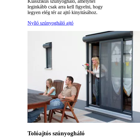
Klasszikus szúnyogháló, amelynél
leginkább csak arra kell figyelni, hogy
legyen elég tér az ajtó kinyitásához.
Nyíló szúnyogháló ajtó
Tolóajtós szúnyogháló