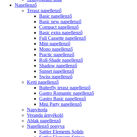
Napellenző
Terasz napellenző
Basic napellenző
Basic new napellenző
Compact napellenző
Basic extra napellenző
Full Cassette napellenző
Mini napellenző
Mono napellenző
Practic napellenző
Roll-Shade napellenző
Shadow napellenző
Sunset napellenző
Swiss napellenző
Kerti napellenző
Butterfly terasz napellenző
Gastro Romantic napellenző
Gastro Basic napellenző
Mini Party napellenző
Napvitorla
Veranda árnyékoló
Ablak napellenző
Napellenző ponyva
Sattler Elements Solids