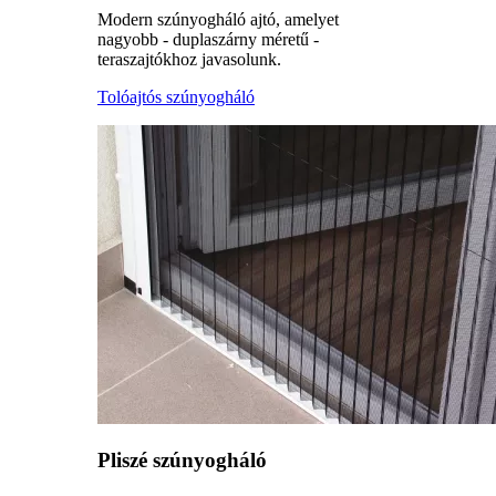
Modern szúnyogháló ajtó, amelyet
nagyobb - duplaszárny méretű -
teraszajtókhoz javasolunk.
Tolóajtós szúnyogháló
Pliszé szúnyogháló