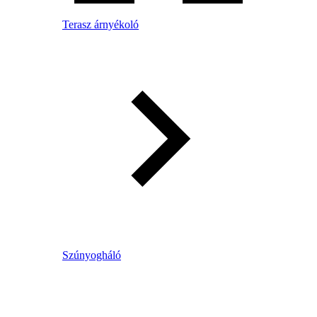
Terasz árnyékoló
Szúnyogháló