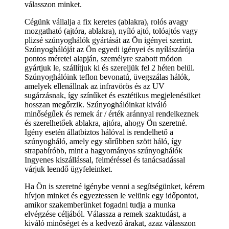
válasszon minket.
Cégünk vállalja a fix keretes (ablakra), rolós avagy
mozgatható (ajtóra, ablakra), nyíló ajtó, tolóajtós vagy
plizsé szúnyoghálók gyártását az Ön igényei szerint.
Szúnyoghálóját az Ön egyedi igényei és nyílászárója
pontos méretei alapján, személyre szabott módon
gyártjuk le, szállítjuk ki és szereljük fel 2 héten belül.
Szúnyoghálóink teflon bevonatú, üvegszálas hálók,
amelyek ellenállnak az infravörös és az UV
sugárzásnak, így színűket és esztétikus megjelenésüket
hosszan megőrzik. Szúnyoghálóinkat kiváló
minőségűek és remek ár / érték aránnyal rendelkeznek
és szerelhetőek ablakra, ajtóra, ahogy Ön szeretné.
Igény esetén állatbiztos hálóval is rendelhető a
szúnyogháló, amely egy sűrűbben szött háló, így
strapabíróbb, mint a hagyományos szúnyoghálók
Ingyenes kiszállással, felméréssel és tanácsadással
várjuk leendő ügyfeleinket.
Ha Ön is szeretné igénybe venni a segítségünket, kérem
hívjon minket és egyeztessen le velünk egy időpontot,
amikor szakemberünket fogadni tudja a munka
elvégzése céljából. Válassza a remek szaktudást, a
kiváló minőséget és a kedvező árakat, azaz válasszon