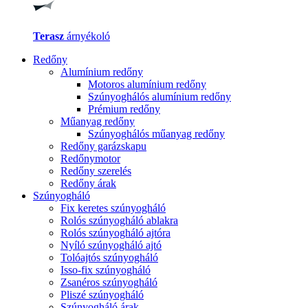
Terasz
árnyékoló
Redőny
Alumínium redőny
Motoros alumínium redőny
Szúnyoghálós alumínium redőny
Prémium redőny
Műanyag redőny
Szúnyoghálós műanyag redőny
Redőny garázskapu
Redőnymotor
Redőny szerelés
Redőny árak
Szúnyogháló
Fix keretes szúnyogháló
Rolós szúnyogháló ablakra
Rolós szúnyogháló ajtóra
Nyíló szúnyogháló ajtó
Tolóajtós szúnyogháló
Isso-fix szúnyogháló
Zsanéros szúnyogháló
Pliszé szúnyogháló
Szúnyogháló árak