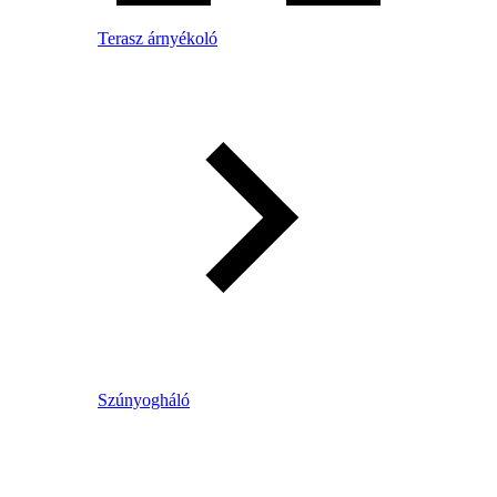
Terasz árnyékoló
Szúnyogháló