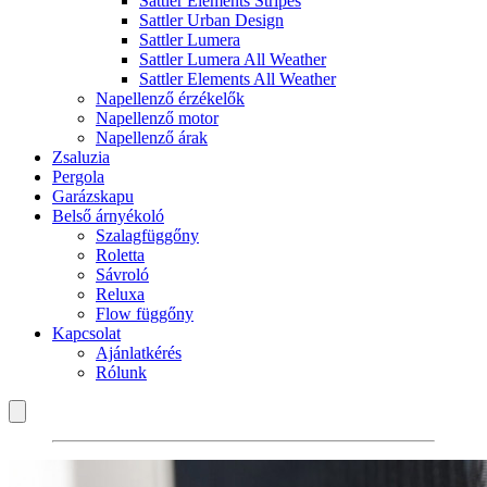
Sattler Elements Stripes
Sattler Urban Design
Sattler Lumera
Sattler Lumera All Weather
Sattler Elements All Weather
Napellenző érzékelők
Napellenző motor
Napellenző árak
Zsaluzia
Pergola
Garázskapu
Belső árnyékoló
Szalagfüggőny
Roletta
Sávroló
Reluxa
Flow függőny
Kapcsolat
Ajánlatkérés
Rólunk