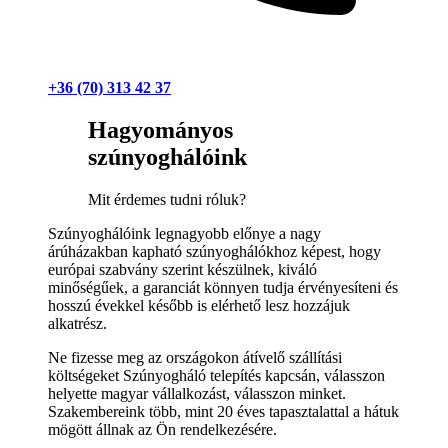
+36 (70) 313 42 37
Hagyományos
szúnyoghálóink
Mit érdemes tudni róluk?
Szúnyoghálóink legnagyobb előnye a nagy
árúházakban kapható szúnyoghálókhoz képest, hogy
európai szabvány szerint készülnek, kiváló
minőségűek, a garanciát könnyen tudja érvényesíteni és
hosszú évekkel később is elérhető lesz hozzájuk
alkatrész.
Ne fizesse meg az országokon átívelő szállítási
költségeket Szúnyogháló telepítés kapcsán, válasszon
helyette magyar vállalkozást, válasszon minket.
Szakembereink több, mint 20 éves tapasztalattal a hátuk
mögött állnak az Ön rendelkezésére.