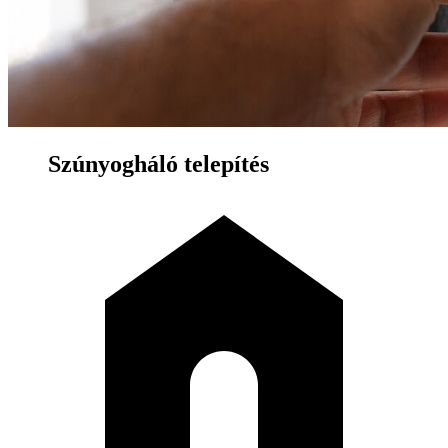
Szúnyogháló telepítés