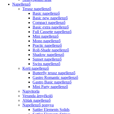
Napellenző
Terasz napellenző
Basic napellenző
Basic new napellenző
Compact napellenző
Basic extra napellenző
Full Cassette napellenző
Mini napellenző
Mono napellenző
Practic napellenző
Roll-Shade napellenző
Shadow napellenző
Sunset napellenző
Swiss napellenző
Kerti napellenző
Butterfly terasz napellenző
Gastro Romantic napellenző
Gastro Basic napellenző
Mini Party napellenző
Napvitorla
Veranda árnyékoló
Ablak napellenző
Napellenző ponyva
Sattler Elements Solids