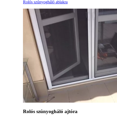
Rolós szúnyogháló ablakra
Rolós szúnyogháló ajtóra