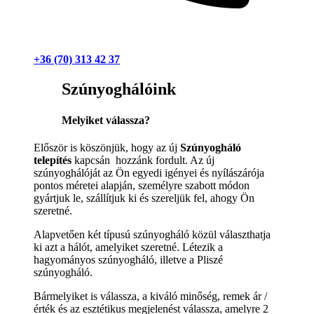
+36 (70) 313 42 37
Szúnyoghálóink
Melyiket válassza?
Először is köszönjük, hogy az új
Szúnyogháló
telepítés
kapcsán hozzánk fordult. Az új
szúnyoghálóját az Ön egyedi igényei és nyílászárója
pontos méretei alapján, személyre szabott módon
gyártjuk le, szállítjuk ki és szereljük fel, ahogy Ön
szeretné.
Alapvetően két típusú szúnyogháló közül választhatja
ki azt a hálót, amelyiket szeretné. Létezik a
hagyományos szúnyogháló, illetve a Pliszé
szúnyogháló.
Bármelyiket is válassza, a kiváló minőség, remek ár /
érték és az esztétikus megjelenést válassza, amelyre 2