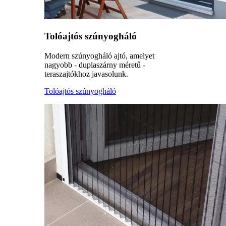
Tolóajtós szúnyogháló
Modern szúnyogháló ajtó, amelyet
nagyobb - duplaszárny méretű -
teraszajtókhoz javasolunk.
Tolóajtós szúnyogháló