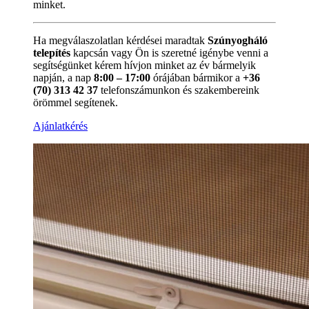
minket.
Ha megválaszolatlan kérdései maradtak
Szúnyogháló
telepítés
kapcsán vagy Ön is szeretné igénybe venni a
segítségünket kérem hívjon minket az év bármelyik
napján, a nap
8:00 – 17:00
órájában bármikor a
+36
(70) 313 42 37
telefonszámunkon és szakembereink
örömmel segítenek.
Ajánlatkérés