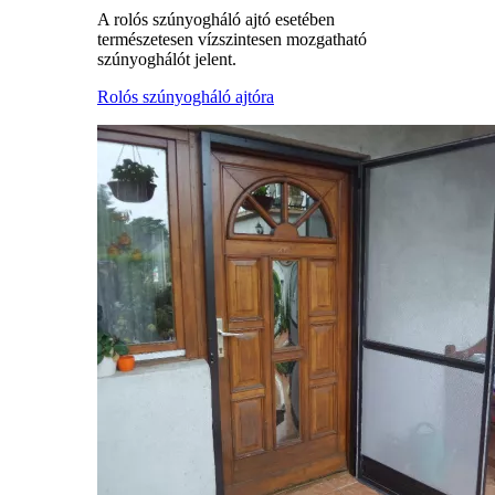
A rolós szúnyogháló ajtó esetében
természetesen vízszintesen mozgatható
szúnyoghálót jelent.
Rolós szúnyogháló ajtóra