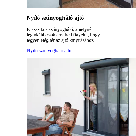
Nyíló szúnyogháló ajtó
Klasszikus szúnyogháló, amelynél
leginkább csak arra kell figyelni, hogy
legyen elég tér az ajtó kinyitásához.
Nyíló szúnyogháló ajtó