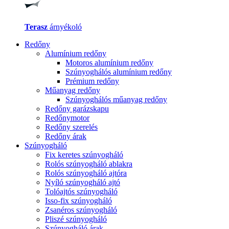
Terasz
árnyékoló
Redőny
Alumínium redőny
Motoros alumínium redőny
Szúnyoghálós alumínium redőny
Prémium redőny
Műanyag redőny
Szúnyoghálós műanyag redőny
Redőny garázskapu
Redőnymotor
Redőny szerelés
Redőny árak
Szúnyogháló
Fix keretes szúnyogháló
Rolós szúnyogháló ablakra
Rolós szúnyogháló ajtóra
Nyíló szúnyogháló ajtó
Tolóajtós szúnyogháló
Isso-fix szúnyogháló
Zsanéros szúnyogháló
Pliszé szúnyogháló
Szúnyogháló árak