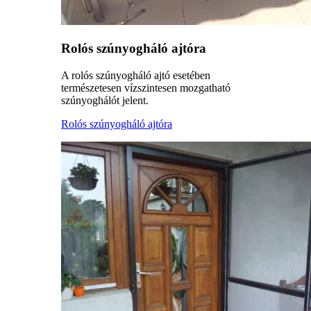
Rolós szúnyogháló ajtóra
A rolós szúnyogháló ajtó esetében
természetesen vízszintesen mozgatható
szúnyoghálót jelent.
Rolós szúnyogháló ajtóra