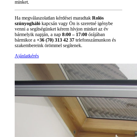
minket.
Ha megválaszolatlan kérdései maradtak
Rolós
szúnyogháló
kapcsán vagy Ön is szeretné igénybe
venni a segítségünket kérem hívjon minket az év
bármelyik napján, a nap
8:00 – 17:00
órájában
bármikor a
+36 (70) 313 42 37
telefonszámunkon és
szakembereink örömmel segítenek.
Ajánlatkérés