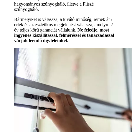
hagyományos szúnyogháló, illetve a Pliszé
szúnyogháló.
Bármelyiket is válassza, a kiváló minőség, remek ár /
érték és az esztétikus megjelenést válassza, amelyre 2
év teljes körű garanciát vállalunk.
Ne feledje, most
ingyenes kiszállítással, felméréssel és tanácsadással
várjuk leendő ügyfeleinket.