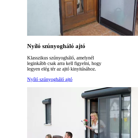
Nyíló szúnyogháló ajtó
Klasszikus szúnyogháló, amelynél
leginkább csak arra kell figyelni, hogy
legyen elég tér az ajtó kinyitásához.
Nyíló szúnyogháló ajtó