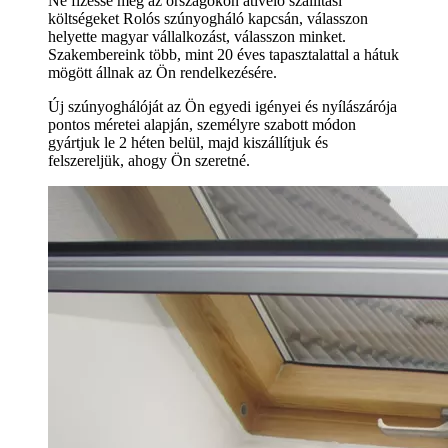
Ne fizesse meg az országokon átívelő szállítási
költségeket Rolós szúnyogháló kapcsán, válasszon
helyette magyar vállalkozást, válasszon minket.
Szakembereink több, mint 20 éves tapasztalattal a hátuk
mögött állnak az Ön rendelkezésére.
Új szúnyoghálóját az Ön egyedi igényei és nyílászárója
pontos méretei alapján, személyre szabott módon
gyártjuk le 2 héten belül, majd kiszállítjuk és
felszereljük, ahogy Ön szeretné.