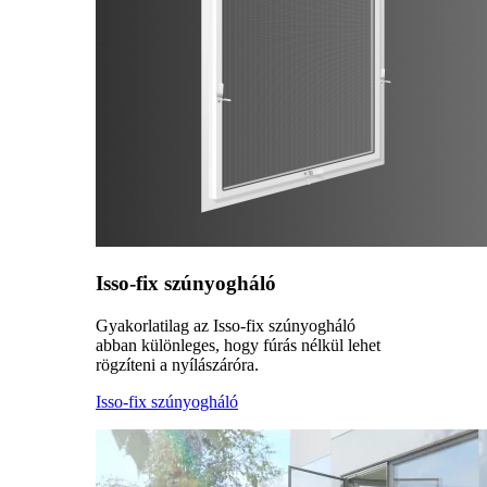
Isso-fix szúnyogháló
Gyakorlatilag az Isso-fix szúnyogháló
abban különleges, hogy fúrás nélkül lehet
rögzíteni a nyílászáróra.
Isso-fix szúnyogháló