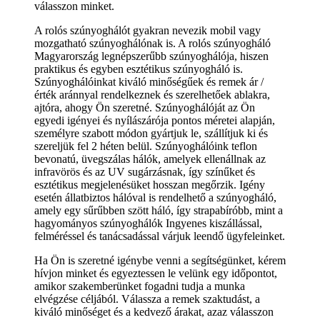
válasszon minket.
A rolós szúnyoghálót gyakran nevezik mobil vagy
mozgatható szúnyoghálónak is. A rolós szúnyogháló
Magyarország legnépszerűbb szúnyoghálója, hiszen
praktikus és egyben esztétikus szúnyogháló is.
Szúnyoghálóinkat kiváló minőségűek és remek ár /
érték aránnyal rendelkeznek és szerelhetőek ablakra,
ajtóra, ahogy Ön szeretné. Szúnyoghálóját az Ön
egyedi igényei és nyílászárója pontos méretei alapján,
személyre szabott módon gyártjuk le, szállítjuk ki és
szereljük fel 2 héten belül. Szúnyoghálóink teflon
bevonatú, üvegszálas hálók, amelyek ellenállnak az
infravörös és az UV sugárzásnak, így színűket és
esztétikus megjelenésüket hosszan megőrzik. Igény
esetén állatbiztos hálóval is rendelhető a szúnyogháló,
amely egy sűrűbben szött háló, így strapabíróbb, mint a
hagyományos szúnyoghálók Ingyenes kiszállással,
felméréssel és tanácsadással várjuk leendő ügyfeleinket.
Ha Ön is szeretné igénybe venni a segítségünket, kérem
hívjon minket és egyeztessen le velünk egy időpontot,
amikor szakemberünket fogadni tudja a munka
elvégzése céljából. Válassza a remek szaktudást, a
kiváló minőséget és a kedvező árakat, azaz válasszon