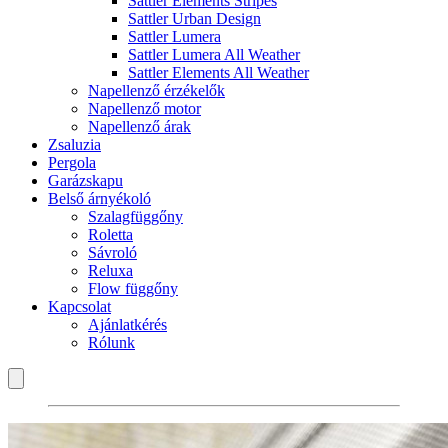
Sattler Elements Stripes
Sattler Urban Design
Sattler Lumera
Sattler Lumera All Weather
Sattler Elements All Weather
Napellenző érzékelők
Napellenző motor
Napellenző árak
Zsaluzia
Pergola
Garázskapu
Belső árnyékoló
Szalagfüggőny
Roletta
Sávroló
Reluxa
Flow függőny
Kapcsolat
Ajánlatkérés
Rólunk