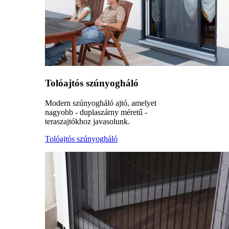
Tolóajtós szúnyogháló
Modern szúnyogháló ajtó, amelyet
nagyobb - duplaszárny méretű -
teraszajtókhoz javasolunk.
Tolóajtós szúnyogháló