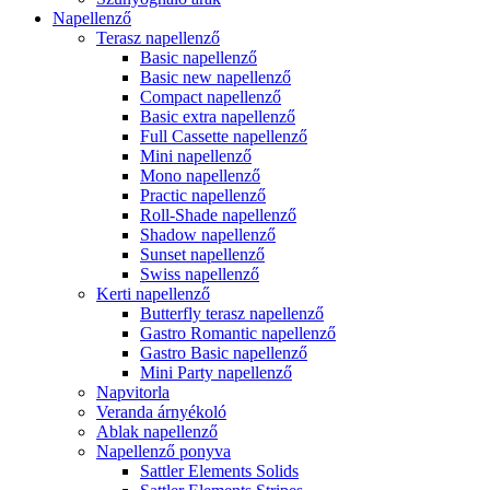
Napellenző
Terasz napellenző
Basic napellenző
Basic new napellenző
Compact napellenző
Basic extra napellenző
Full Cassette napellenző
Mini napellenző
Mono napellenző
Practic napellenző
Roll-Shade napellenző
Shadow napellenző
Sunset napellenző
Swiss napellenző
Kerti napellenző
Butterfly terasz napellenző
Gastro Romantic napellenző
Gastro Basic napellenző
Mini Party napellenző
Napvitorla
Veranda árnyékoló
Ablak napellenző
Napellenző ponyva
Sattler Elements Solids