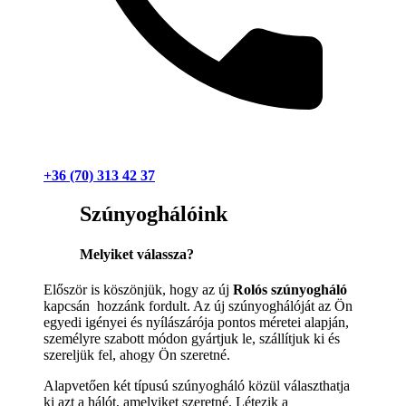
+36 (70) 313 42 37
Szúnyoghálóink
Melyiket válassza?
Először is köszönjük, hogy az új
Rolós szúnyogháló
kapcsán hozzánk fordult. Az új szúnyoghálóját az Ön
egyedi igényei és nyílászárója pontos méretei alapján,
személyre szabott módon gyártjuk le, szállítjuk ki és
szereljük fel, ahogy Ön szeretné.
Alapvetően két típusú szúnyogháló közül választhatja
ki azt a hálót, amelyiket szeretné. Létezik a