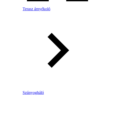
Terasz árnyékoló
Szúnyogháló